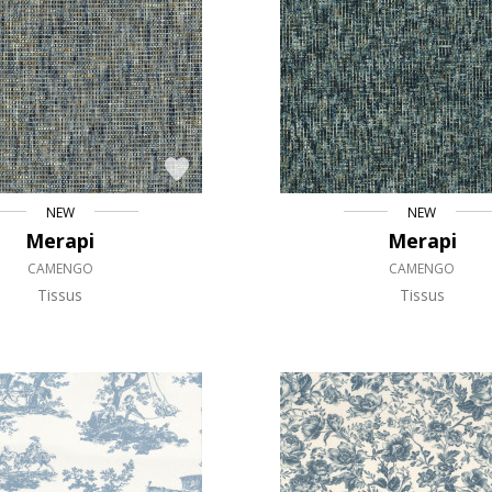
Rose
as
Rouge
s
Vert
Violet
NEW
NEW
Merapi
Merapi
CAMENGO
CAMENGO
Tissus
Tissus