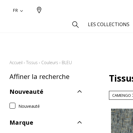
FR
LES COLLECTIONS
Type
Aspect
Accueil
›
Tissus
›
Couleurs
›
BLEU
Aspect 
Affiner la recherche
Tissu
Aspect 
Aspect
Nouveauté
Coton
CAMENGO
Inspira
Nouveauté
Laine
Marque
Lin
Polyes