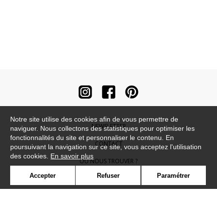
Notre site utilise des cookies afin de vous permettre de
NEWSLETTER
naviguer. Nous collectons des statistiques pour optimiser les
fonctionnalités du site et personnaliser le contenu. En
CONTACT
poursuivant la navigation sur ce site, vous acceptez l'utilisation
des cookies.
En savoir plus
OÙ NOUS TROUVER ?
Accepter
Refuser
Paramétrer
CONTRACT
GLOSSAIRE
SYMBOLE