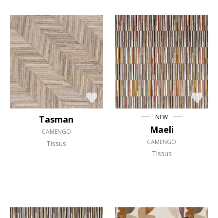
NEW
Tasman
Maeli
CAMENGO
CAMENGO
Tissus
Tissus