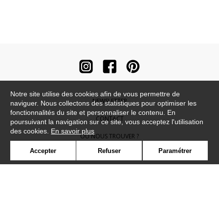
Notre site utilise des cookies afin de vous permettre de
NEWSLETTER
naviguer. Nous collectons des statistiques pour optimiser les
fonctionnalités du site et personnaliser le contenu. En
CONTACT
poursuivant la navigation sur ce site, vous acceptez l'utilisation
des cookies.
En savoir plus
OÙ NOUS TROUVER ?
Accepter
Refuser
Paramétrer
CONTRACT
GLOSSAIRE
SYMBOLE
PRESSE