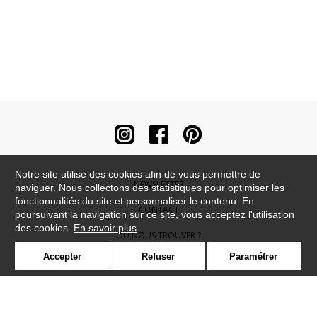
Notre site utilise des cookies afin de vous permettre de
NEWSLETTER
naviguer. Nous collectons des statistiques pour optimiser les
fonctionnalités du site et personnaliser le contenu. En
CONTACT
poursuivant la navigation sur ce site, vous acceptez l'utilisation
des cookies.
En savoir plus
OÙ NOUS TROUVER ?
Accepter
Refuser
Paramétrer
CONTRACT
GLOSSAIRE
SYMBOLE