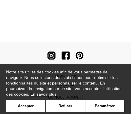
Notre site utilise des cookies afin de vous permettre de
NEWSLETTER
naviguer. Nous collectons des statistiques pour optimiser les
fonctionnalités du site et personnaliser le contenu. En
CONTACT
poursuivant la navigation sur ce site, vous acceptez l'utilisation
des cookies.
En savoir plus
OÙ NOUS TROUVER ?
Accepter
Refuser
Paramétrer
CONTRACT
GLOSSAIRE
SYMBOLE