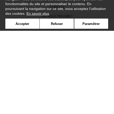
fonctionnalités du site et personnaliser le contenu. En
CONTACT
poursuivant la navigation sur ce site, vous acceptez l'utilisation
des cookies.
En savoir plus
OÙ NOUS TROUVER ?
Accepter
Refuser
Paramétrer
CONTRACT
GLOSSAIRE
SYMBOLE
PRESSE
COOKIES
REJOIGNEZ-NOUS !
©Camengo2019
Confidentialité
Mentions légales