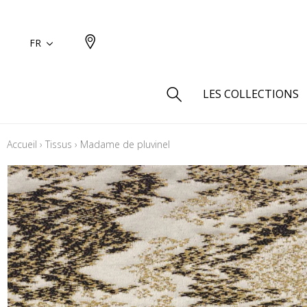
FR
LES COLLECTIONS
Accueil
›
Tissus
›
Madame de pluvinel
Type
Aspect
Aspect 
Aspect 
Aspect
Coton
Inspira
Laine