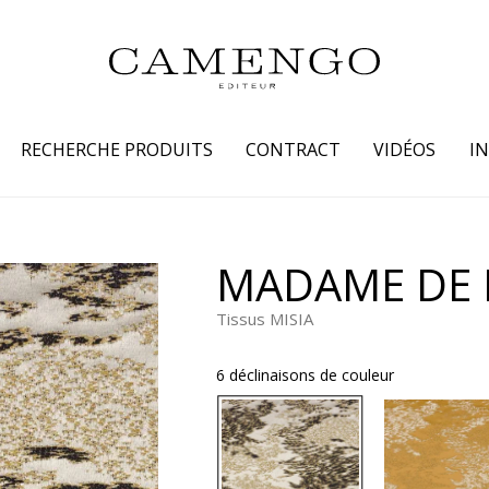
RECHERCHE PRODUITS
CONTRACT
VIDÉOS
I
s
Famille
Couleur
MADAME DE 
 coton
Dessins
Beige
Tissus MISIA
laine
Faux unis / texture
Blanc
lin
Petits motifs
Bleu
6 déclinaisons de couleur
 soie
Unis
Gris
Jaune
tion fourrure
Marron
Multicoule