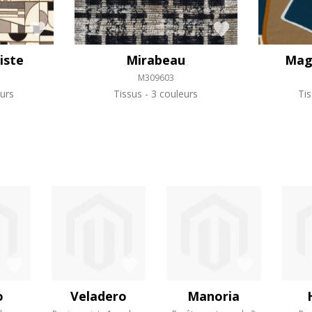
iste
Mirabeau
Magi
M309603
urs
Tissus
3 couleurs
Ti
o
Veladero
Manoria