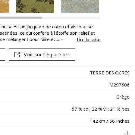
Voir tous les tissus
vinel » est un jacquard de coton et viscose se
satinées, ce qui confère à l’étoffe son relief et
 se mélangent pour faire éclore ce motif micro
Lire la suite
t le raffinement de cette étoffe.
Voir sur l'espace pro
TERRE DES OCRES
M297606
Grège
57 % co ; 22 % vi ; 21 % pes
142 cm / 56 Inches
71 cm / 28 Inches
54 cm / 21 Inches
Raccord droit
aw - 0.15
De large
Italie
290