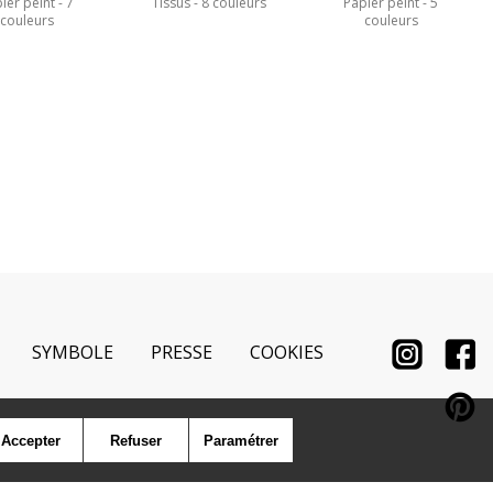
ier peint
7
Tissus
8 couleurs
Papier peint
5
couleurs
couleurs
SYMBOLE
PRESSE
COOKIES
Accepter
Refuser
Paramétrer