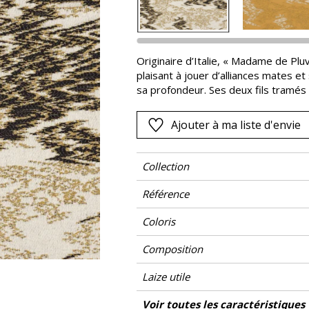
Noir
ter
Orange
Originaire d’Italie, « Madame de Plu
Rose
plaisant à jouer d’alliances mates et 
as
Rouge
sa profondeur. Ses deux fils tramés
texturé, qui fait toute l’originalité e
s
Vert
Ajouter à ma liste d'envie
Violet
Collection
Référence
Coloris
Composition
Laize utile
Raccord
Sens
Poids g/m²
Performance Accoustique
Entretien
Pays d'origine
Rapport Horizontal
Rapport Vertical
Voir toutes les caractéristiques
Usage