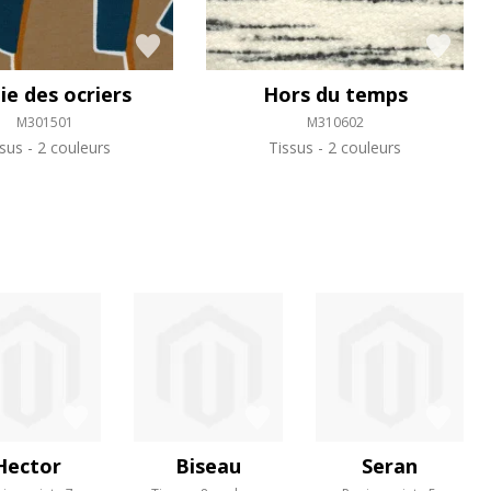
e des ocriers
Hors du temps
M301501
M310602
ssus
2 couleurs
Tissus
2 couleurs
Hector
Biseau
Seran