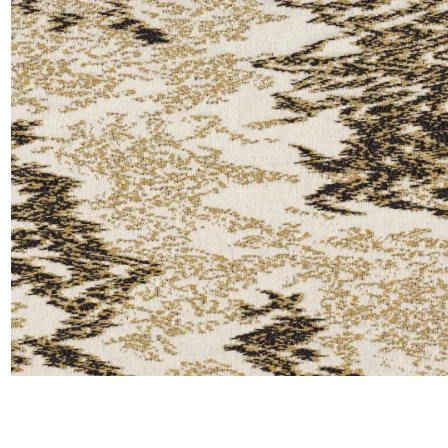
Lin
Polyes
Satin
Taffet
Velour