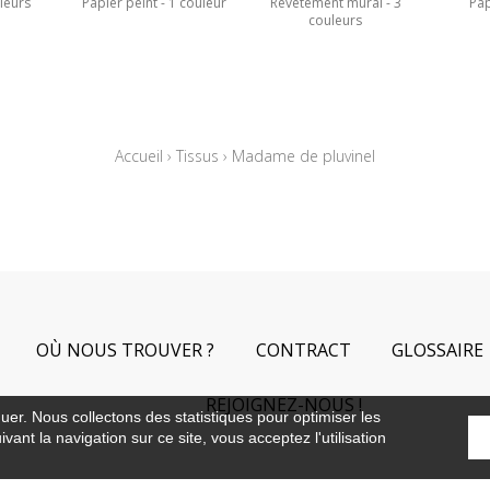
leurs
Papier peint
1 couleur
Revêtement mural
3
Pap
couleurs
Accueil
›
Tissus
›
Madame de pluvinel
OÙ NOUS TROUVER ?
CONTRACT
GLOSSAIRE
REJOIGNEZ-NOUS !
guer. Nous collectons des statistiques pour optimiser les
vant la navigation sur ce site, vous acceptez l'utilisation