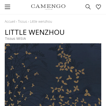
Accueil
›
Tissus
›
Little wenzhou
LITTLE WENZHOU
Tissus MISIA