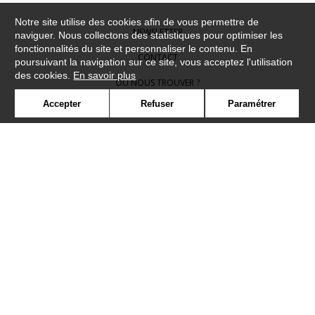
Notre site utilise des cookies afin de vous permettre de
NEWSLETTER
naviguer. Nous collectons des statistiques pour optimiser les
fonctionnalités du site et personnaliser le contenu. En
CONTACT
poursuivant la navigation sur ce site, vous acceptez l'utilisation
des cookies.
En savoir plus
OÙ NOUS TROUVER ?
Accepter
Refuser
Paramétrer
CONTRACT
GLOSSAIRE
SYMBOLE
PRESSE
COOKIES
REJOIGNEZ-NOUS !