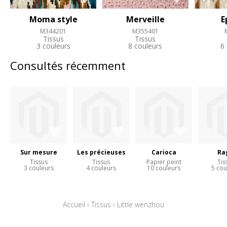
Moma style
Merveille
E
M344201
M355401
Tissus
Tissus
3 couleurs
8 couleurs
6
Consultés récemment
Sur mesure
Les précieuses
Carioca
Ra
Tissus
Tissus
Papier peint
Tis
3 couleurs
4 couleurs
10 couleurs
5 cou
Accueil
›
Tissus
›
Little wenzhou