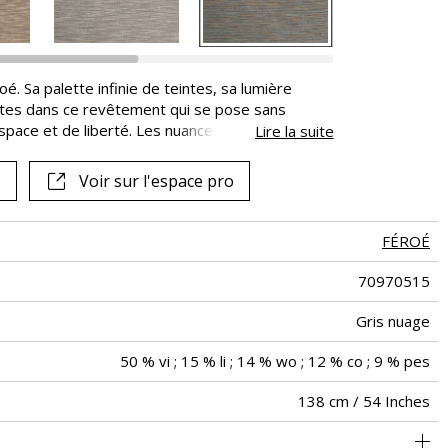
oé. Sa palette infinie de teintes, sa lumière
ites dans ce revêtement qui se pose sans
space et de liberté. Les nuances de bleu
Lire la suite
ofondes inspirées de la terre ; elles se mêlent
sé surtout de laine et de lin. Un tableau à
Voir sur l'espace pro
e les paysages à perte de vue des Féroé.
FÉROÉ
70970515
Gris nuage
50 % vi ; 15 % li ; 14 % wo ; 12 % co ; 9 % pes
138 cm / 54 Inches
Faux-uni tissé en laine et lin sur intissé
Encollage du mur
Vendu au mètre
Epongeable
Belgique
B-s1, d0
Pelable
Class A
470
A+