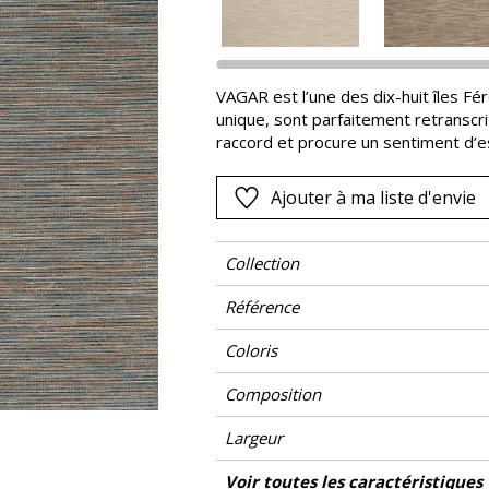
Rose
as
Rouge
s
Vert
VAGAR est l’une des dix-huit îles Fér
unique, sont parfaitement retranscr
Violet
raccord et procure un sentiment d’e
s’inscrivent aux côtés de couleurs pr
dans un fil de trame irrégulier compo
Ajouter à ma liste d'envie
l’horizontalité apaisante, qui évoqu
Collection
Référence
Coloris
Composition
Largeur
Hauteur
Poids g/m²
Description produit
Entretien
Pose colle
Dépose
Norme COV
ASTME84
Norme euroclass
Pays d'origine
Voir toutes les caractéristiques