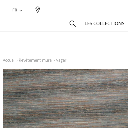
FR
LES COLLECTIONS
Type
Aspect
Accueil
›
Revêtement mural
›
Vagar
Aspect 
Aspect 
Aspect
Coton
Inspira
Laine
Lin
Polyes