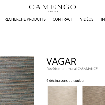
RECHERCHE PRODUITS
CONTRACT
VIDÉOS
I
s
Famille
Couleur
 coton
Dessins
Beige
laine
Faux unis / texture
Blanc
VAGAR
lin
Petits motifs
Bleu
 soie
Unis
Gris
Revêtement mural CASAMANCE
Jaune
6 déclinaisons de couleur
tion fourrure
Marron
Multicoule
Noir
ter
Orange