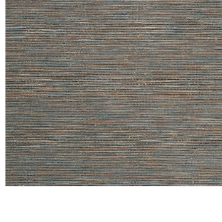
Satin
Taffet
Velour