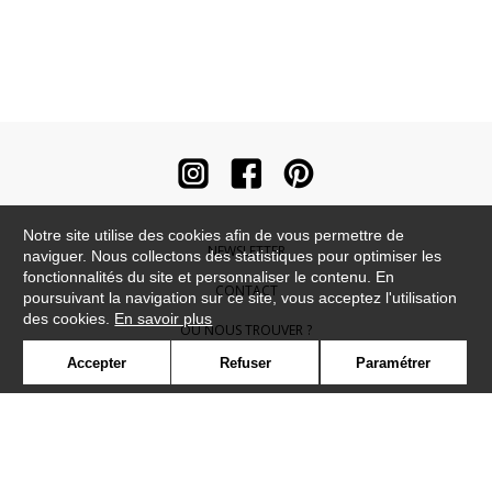
Notre site utilise des cookies afin de vous permettre de
NEWSLETTER
naviguer. Nous collectons des statistiques pour optimiser les
fonctionnalités du site et personnaliser le contenu. En
CONTACT
poursuivant la navigation sur ce site, vous acceptez l'utilisation
des cookies.
En savoir plus
OÙ NOUS TROUVER ?
Accepter
Refuser
Paramétrer
CONTRACT
GLOSSAIRE
SYMBOLE
PRESSE