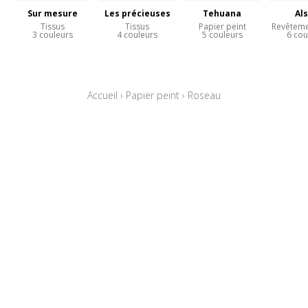
Sur mesure
Les précieuses
Tehuana
Al
Tissus
Tissus
Papier peint
Revêteme
3 couleurs
4 couleurs
5 couleurs
6 cou
Accueil
›
Papier peint
›
Roseau