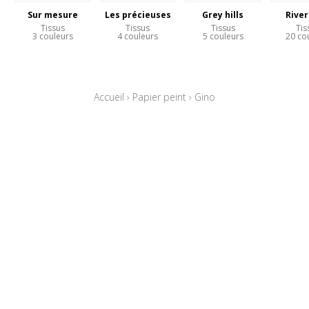
Sur mesure
Les précieuses
Grey hills
River
Tissus
Tissus
Tissus
Tis
3 couleurs
4 couleurs
5 couleurs
20 co
Accueil
›
Papier peint
›
Gino