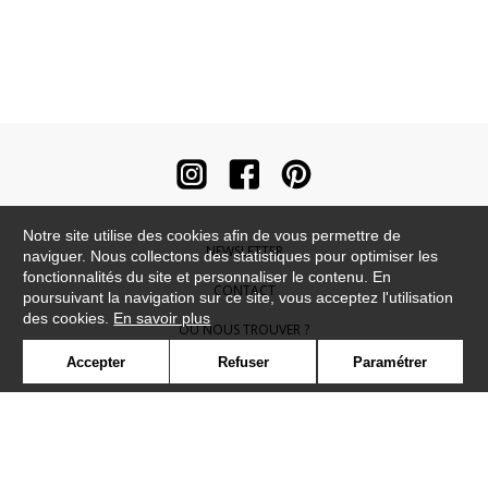
Notre site utilise des cookies afin de vous permettre de
NEWSLETTER
naviguer. Nous collectons des statistiques pour optimiser les
fonctionnalités du site et personnaliser le contenu. En
CONTACT
poursuivant la navigation sur ce site, vous acceptez l'utilisation
des cookies.
En savoir plus
OÙ NOUS TROUVER ?
Accepter
Refuser
Paramétrer
CONTRACT
GLOSSAIRE
SYMBOLE
PRESSE