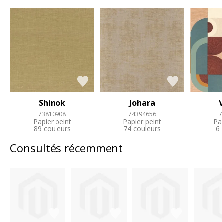
Shinok
Johara
73810908
74394656
7
Papier peint
Papier peint
Pa
89 couleurs
74 couleurs
6
Consultés récemment