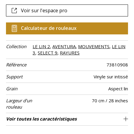
Voir sur l'espace pro
Calculateur de rouleaux
Collection
LE LIN 2
,
AVENTURA
,
MOUVEMENTS
,
LE LIN
3
,
SELECT 9
,
RAYURES
Référence
73810908
Support
Vinyle sur intissé
Grain
Aspect lin
Largeur d’un
70 cm / 28 inches
rouleau
Longueur
Raccord
Rapport
Poids g/m²
Description
Entretien
Pose colle
Dépose
Norme COV
ASTME84
Norme
Pays d'origine
Voir toutes les caractéristiques
Vendu au rouleau de 10.05m / 11 yards
64cm / 25 pouces
Encollage du mur
Arrachage à sec
Raccord libre
Lessivable
B-s2, d0
Class A
Uni lin
Italie
330
A+
Vertical
produit
euroclass
Voir moins de caractéristiques