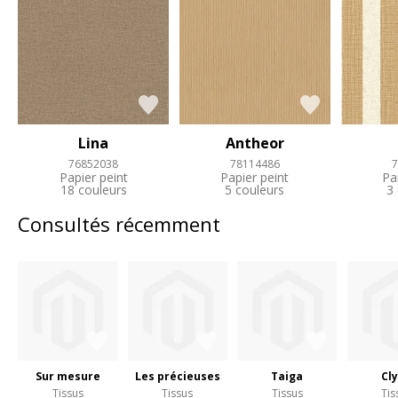
Lina
Antheor
76852038
78114486
7
Papier peint
Papier peint
Pa
18 couleurs
5 couleurs
3
Consultés récemment
Sur mesure
Les précieuses
Taiga
Cl
Tissus
Tissus
Tissus
Tis