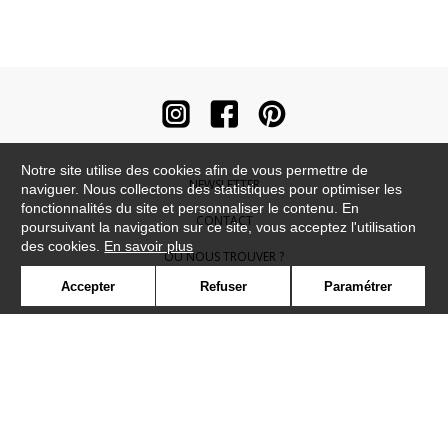
Notre site utilise des cookies afin de vous permettre de
NEWSLETTER
naviguer. Nous collectons des statistiques pour optimiser les
fonctionnalités du site et personnaliser le contenu. En
CONTACT
poursuivant la navigation sur ce site, vous acceptez l'utilisation
des cookies.
En savoir plus
OÙ NOUS TROUVER ?
Accepter
Refuser
Paramétrer
CONTRACT
GLOSSAIRE
SYMBOLE
PRESSE
COOKIES