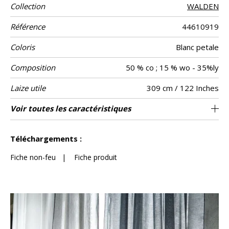
Collection
WALDEN
Référence
44610919
Coloris
Blanc petale
Composition
50 % co ; 15 % wo - 35%ly
Laize utile
309 cm / 122 Inches
Rétrécissement
Raccord
Sens
Poids g/m²
Entretien
Pays d'origine
Voir toutes les caractéristiques
Raccord libre
De haut
Turquie
<3%
66
Usage
Voir moins de caractéristiques
Téléchargements :
Fiche non-feu
|
Fiche produit