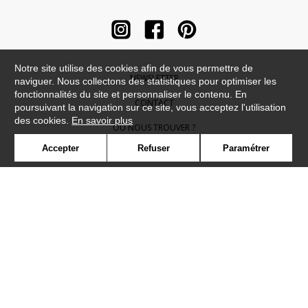
Notre site utilise des cookies afin de vous permettre de
NEWSLETTER
naviguer. Nous collectons des statistiques pour optimiser les
fonctionnalités du site et personnaliser le contenu. En
CONTACT
poursuivant la navigation sur ce site, vous acceptez l'utilisation
des cookies.
En savoir plus
OÙ NOUS TROUVER ?
Accepter
Refuser
Paramétrer
CONTRACT
GLOSSAIRE
SYMBOLE
PRESSE
COOKIES
REJOIGNEZ-NOUS !