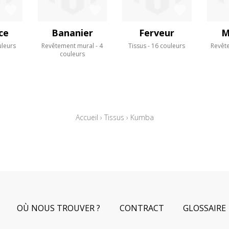
ce
Bananier
Ferveur
M
uleurs
Revêtement mural
4
Tissus
16 couleurs
Revêt
couleurs
Accueil
›
Tissus
›
Kumba
OÙ NOUS TROUVER ?
CONTRACT
GLOSSAIRE