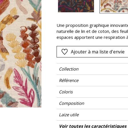
Rose
as
Rouge
s
Vert
Une proposition graphique innovante
naturelle de lin et de coton, des feu
Violet
espaces apportent une respiration à
composition qui porte le nom d’une d
Ajouter à ma liste d'envie
Collection
Référence
Coloris
Composition
Laize utile
Raccord
Sens
Poids g/m²
Performance Accoustique
Entretien
Pays d'origine
Rapport Horizontal
Rapport Vertical
Caractéristiques Outdoor
Voir toutes les caractéristiques
Usage