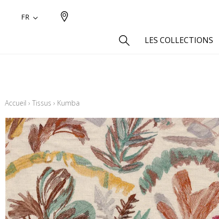
FR
LES COLLECTIONS
Type
Aspect
Accueil
›
Tissus
›
Kumba
Aspect 
Aspect 
Aspect
Coton
Inspira
Laine
Lin
Polyes