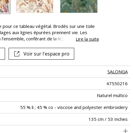
 pour ce tableau végétal. Brodés sur une toile
illages aux lignes épurées prennent vie. Les
 l’ensemble, conférant de la légèreté à cette
Lire la suite
anse traditionnelle congolaise.
Voir sur l'espace pro
SALONGA
47550216
Naturel multico
55 % li ; 45 % co - viscose and polyester embroidery
135 cm / 53 Inches
65 cm / 26 Inches
38 cm / 15 Inches
Raccord droit
aw - 0.15
De large
Inde
265