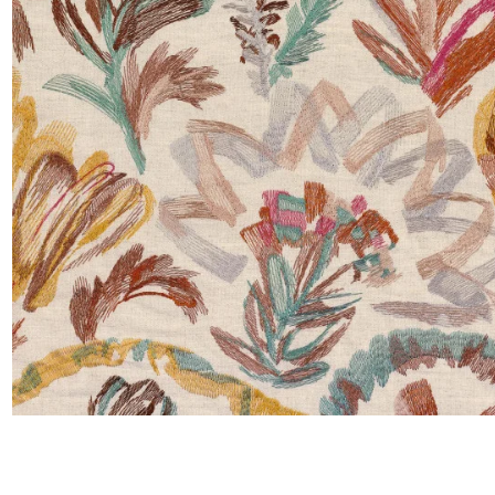
Satin
Taffet
Velour