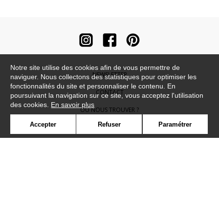
Notre site utilise des cookies afin de vous permettre de
NEWSLETTER
naviguer. Nous collectons des statistiques pour optimiser les
fonctionnalités du site et personnaliser le contenu. En
CONTACT
poursuivant la navigation sur ce site, vous acceptez l'utilisation
des cookies.
En savoir plus
OÙ NOUS TROUVER ?
Accepter
Refuser
Paramétrer
CONTRACT
GLOSSAIRE
SYMBOLE
PRESSE
COOKIES
REJOIGNEZ-NOUS !