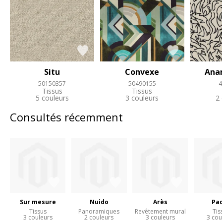
Situ
Convexe
Ana
50150357
50490155
4
Tissus
Tissus
5 couleurs
3 couleurs
2
Consultés récemment
Sur mesure
Nuido
Arès
Pa
Tissus
Panoramiques
Revêtement mural
Tis
3 couleurs
2 couleurs
3 couleurs
3 cou