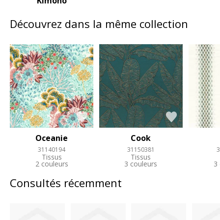
Kimono
Découvrez dans la même collection
Oceanie
Cook
31140194
31150381
3
Tissus
Tissus
2 couleurs
3 couleurs
3
Consultés récemment