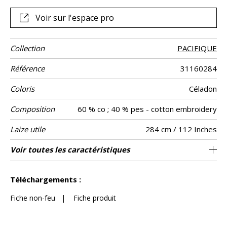
Voir sur l'espace pro
Collection
PACIFIQUE
Référence
31160284
Coloris
Céladon
Composition
60 % co ; 40 % pes - cotton embroidery
Laize utile
284 cm / 112 Inches
Rétrécissement
Raccord
Sens
Poids g/m²
Performance
Entretien
Pays d'origine
Rapport
Rapport
Caractéristiques
Voir toutes les caractéristiques
48 cm / 19 Inches
71 cm / 28 Inches
Raccord droit
aw - 0.15
De haut
<1%
Inde
130
Usage
Accoustique
Horizontal
Vertical
Outdoor
Voir moins de caractéristiques
Téléchargements :
Fiche non-feu
|
Fiche produit