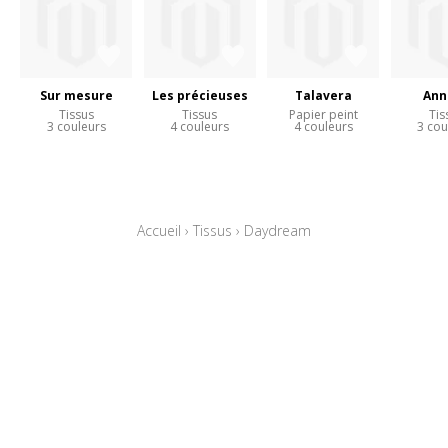
Sur mesure
Les précieuses
Talavera
Ann
Tissus
Tissus
Papier peint
Tis
3 couleurs
4 couleurs
4 couleurs
3 cou
Accueil
›
Tissus
›
Daydream