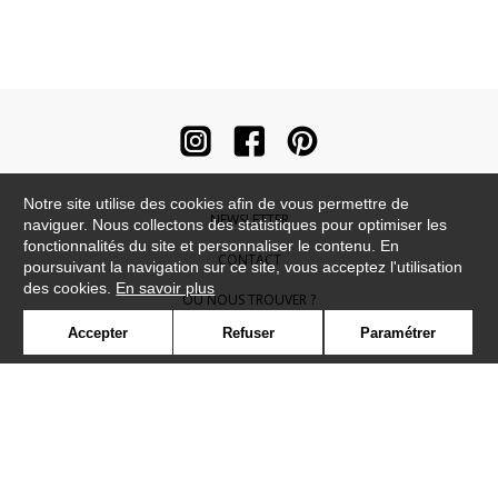
Notre site utilise des cookies afin de vous permettre de
NEWSLETTER
naviguer. Nous collectons des statistiques pour optimiser les
fonctionnalités du site et personnaliser le contenu. En
CONTACT
poursuivant la navigation sur ce site, vous acceptez l'utilisation
des cookies.
En savoir plus
OÙ NOUS TROUVER ?
Accepter
Refuser
Paramétrer
CONTRACT
GLOSSAIRE
SYMBOLE
PRESSE