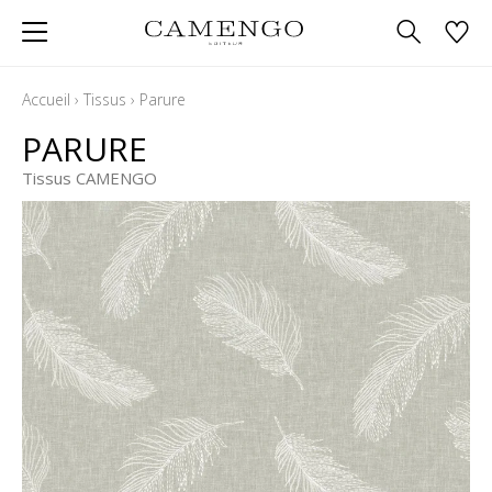
Accueil
›
Tissus
›
Parure
PARURE
Tissus CAMENGO