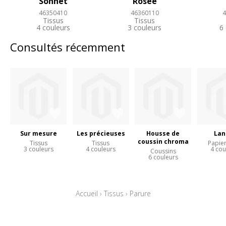
Sonnet
Rosée
46350410
46360110
4
Tissus
Tissus
4 couleurs
3 couleurs
6
Consultés récemment
Sur mesure
Les précieuses
Housse de
Lan
coussin chroma
Tissus
Tissus
Papier
3 couleurs
4 couleurs
4 cou
Coussins
6 couleurs
Accueil
›
Tissus
›
Parure