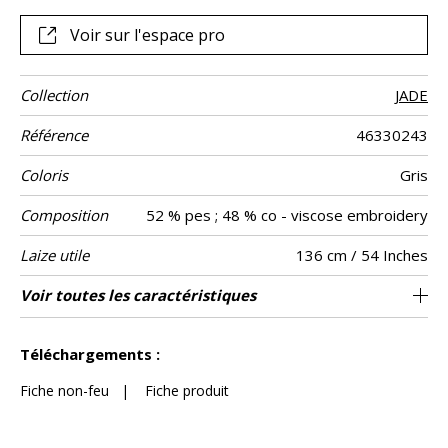
une palette plus nature : vert de gris et jaune solaire.
Voir sur l'espace pro
Collection
JADE
Référence
46330243
Coloris
Gris
Composition
52 % pes ; 48 % co - viscose embroidery
Laize utile
136 cm / 54 Inches
Rétrécissement
Raccord
Sens
Poids g/m²
Entretien
Pays d'origine
Rapport
Rapport
Voir toutes les caractéristiques
68 cm / 27 Inches
32 cm / 13 Inches
Raccord droit
De large
<3%
Inde
290
Usage
Horizontal
Vertical
Voir moins de caractéristiques
Téléchargements :
Fiche non-feu
|
Fiche produit