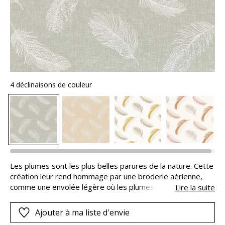
4 déclinaisons de couleur
Les plumes sont les plus belles parures de la nature. Cette
création leur rend hommage par une broderie aérienne,
comme une envolée légère où les plumes virevoltent avec
Lire la suite
élégance. « PARURE » a été conçue en 2 versions : motifs
blanc pur sur fond lin nacré ou gris brumeux ; et motifs
Ajouter à ma liste d'envie
multicolores dans une gamme poudrée nude et cuivre, ou