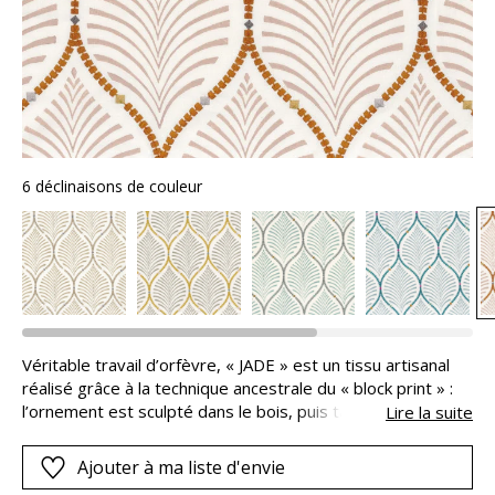
6 déclinaisons de couleur
Véritable travail d’orfèvre, « JADE » est un tissu artisanal
réalisé grâce à la technique ancestrale du « block print » :
l’ornement est sculpté dans le bois, puis tamponné pour
Lire la suite
imprimer le tissu à la main. Les imprimés sont cernés de
points de broderies, alignés comme des colliers de perles,
Ajouter à ma liste d'envie
dans des associations de couleurs harmonieuses, ou en