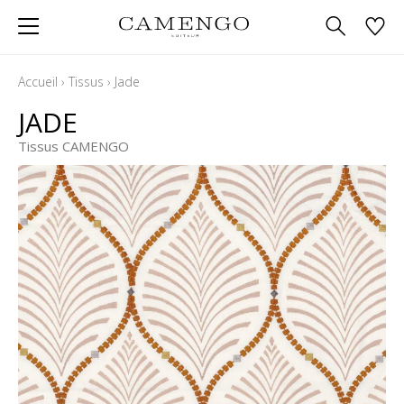
Accueil
›
Tissus
›
Jade
JADE
Tissus CAMENGO