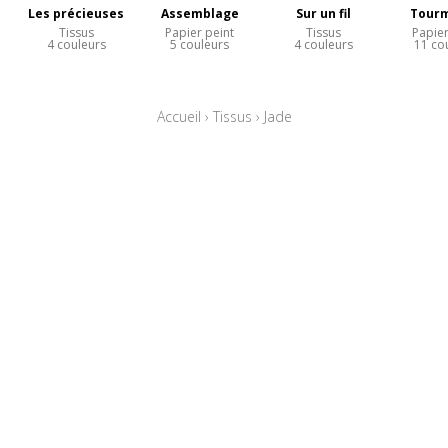
Les précieuses
Assemblage
Sur un fil
Tourm
Tissus
Papier peint
Tissus
Papier
4 couleurs
5 couleurs
4 couleurs
11 co
Accueil
›
Tissus
›
Jade