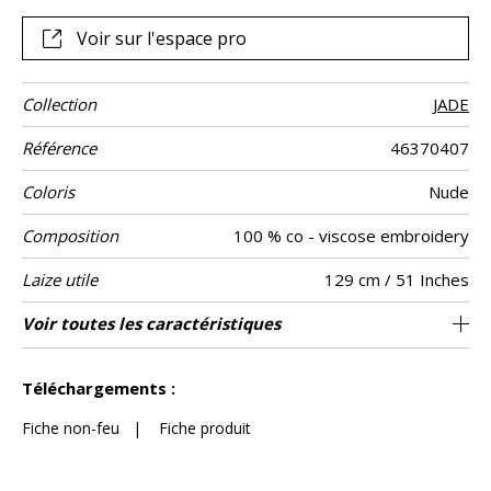
contrastes acidulés.
Voir sur l'espace pro
Collection
JADE
Référence
46370407
Coloris
Nude
Composition
100 % co - viscose embroidery
Laize utile
129 cm / 51 Inches
Raccord
Sens
Poids g/m²
Entretien
Pays d'origine
Rapport
Rapport
Voir toutes les caractéristiques
40 cm / 16 Inches
21 cm / 8 Inches
Raccord droit
De large
Inde
265
Usage
Horizontal
Vertical
Voir moins de caractéristiques
Téléchargements :
Fiche non-feu
|
Fiche produit