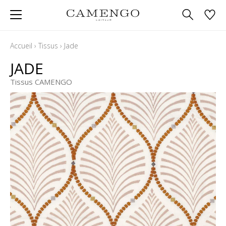
Accueil
›
Tissus
›
Jade
JADE
Tissus CAMENGO