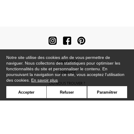
Notre site utilise des cookies afin de vous permettre de
NEWSLETTER
naviguer. Nous collectons des statistiques pour optimiser les
fonctionnalités du site et personnaliser le contenu. En
CONTACT
poursuivant la navigation sur ce site, vous acceptez l'utilisation
des cookies.
En savoir plus
OÙ NOUS TROUVER ?
Accepter
Refuser
Paramétrer
CONTRACT
GLOSSAIRE
SYMBOLE
PRESSE