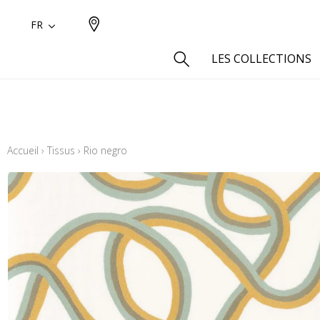
FR
LES COLLECTIONS
Type
Aspect
Accueil
›
Tissus
›
Rio negro
Aspect 
Aspect 
Aspect
Coton
Inspira
Laine
Lin
Polyes