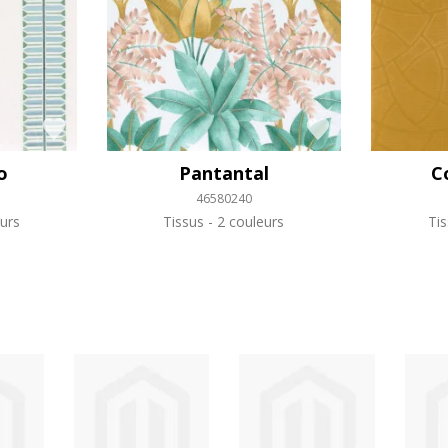
o
Pantantal
C
46580240
urs
Tissus
2 couleurs
Ti