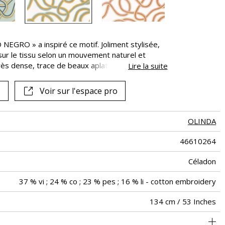
 NEGRO » a inspiré ce motif. Joliment stylisée,
 sur le tissu selon un mouvement naturel et
ès dense, trace de beaux aplats de couleur. Elle
Lire la suite
tes, comme une rayure, cultivant un parti-pris
é.
Voir sur l'espace pro
OLINDA
46610264
Céladon
37 % vi ; 24 % co ; 23 % pes ; 16 % li - cotton embroidery
134 cm / 53 Inches
67 cm / 26 Inches
24 cm / 9 Inches
Raccord droit
aw - 0.15
De large
<2%
Inde
430