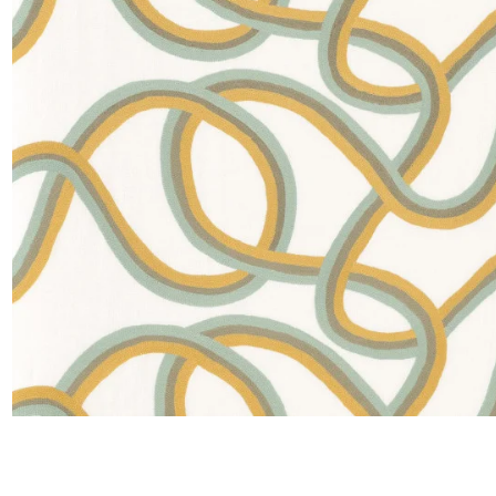
Satin
Taffet
Velour