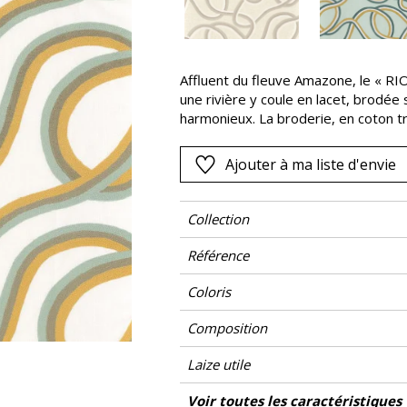
Rose
as
Rouge
s
Vert
Affluent du fleuve Amazone, le « RIO
une rivière y coule en lacet, brodée
Violet
harmonieux. La broderie, en coton tr
est composée de 3 tonalités différen
décoratif d’une séduisante singularit
Ajouter à ma liste d'envie
Collection
Référence
Coloris
Composition
Laize utile
Rétrécissement
Raccord
Sens
Poids g/m²
Performance Accoustique
Entretien
Pays d'origine
Rapport Horizontal
Rapport Vertical
Caractéristiques Outdoor
Voir toutes les caractéristiques
Usage