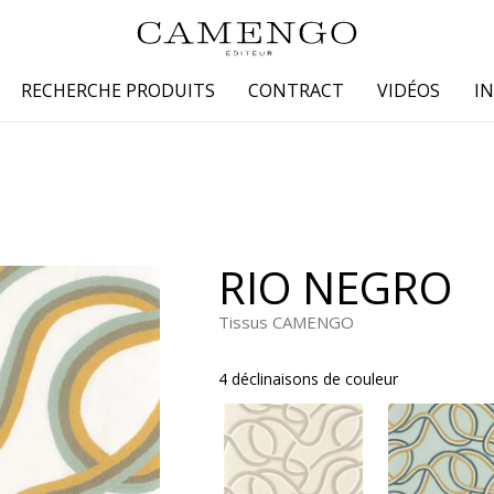
RECHERCHE PRODUITS
CONTRACT
VIDÉOS
I
s
Famille
Couleur
 coton
Dessins
Beige
laine
Faux unis / texture
Blanc
RIO NEGRO
lin
Petits motifs
Bleu
 soie
Unis
Gris
Tissus CAMENGO
Jaune
4 déclinaisons de couleur
tion fourrure
Marron
Multicoule
Noir
ter
Orange