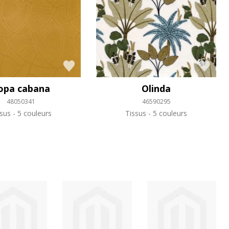
opa cabana
Olinda
48050341
46590295
ssus
5 couleurs
Tissus
5 couleurs