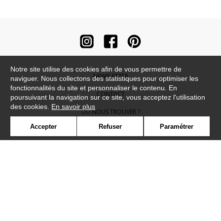
Notre site utilise des cookies afin de vous permettre de
NEWSLETTER
naviguer. Nous collectons des statistiques pour optimiser les
fonctionnalités du site et personnaliser le contenu. En
CONTACT
poursuivant la navigation sur ce site, vous acceptez l'utilisation
des cookies.
En savoir plus
OÙ NOUS TROUVER ?
Accepter
Refuser
Paramétrer
CONTRACT
GLOSSAIRE
SYMBOLE
PRESSE
COOKIES
REJOIGNEZ-NOUS !