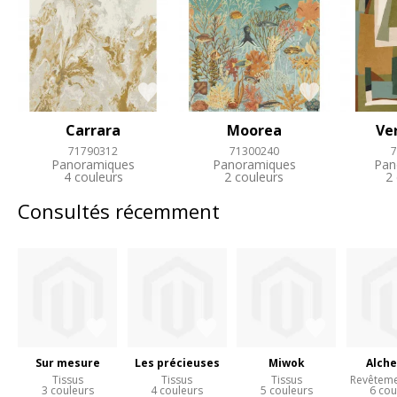
Carrara
Moorea
Ve
71790312
71300240
7
Panoramiques
Panoramiques
Pan
4 couleurs
2 couleurs
2
Consultés récemment
Sur mesure
Les précieuses
Miwok
Alche
Tissus
Tissus
Tissus
Revêteme
3 couleurs
4 couleurs
5 couleurs
6 cou