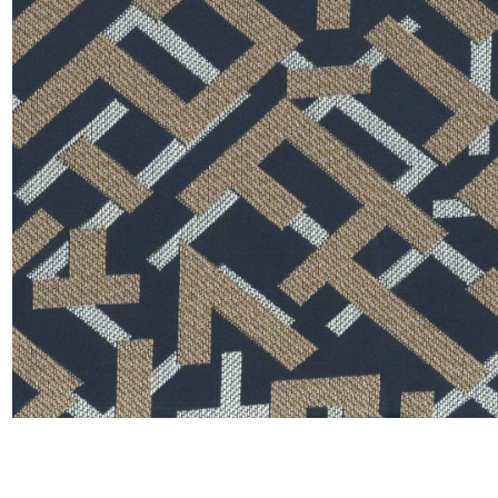
Satin
Taffet
Velour