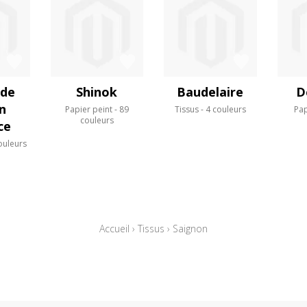
 de
Shinok
Baudelaire
D
n
Papier peint
89
Tissus
4 couleurs
Pap
couleurs
ce
ouleurs
Accueil
›
Tissus
›
Saignon