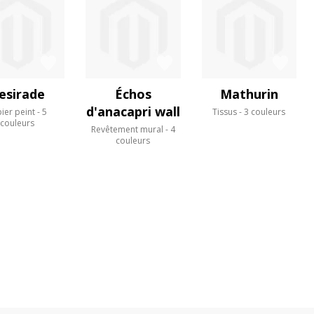
esirade
Échos
Mathurin
d'anacapri wall
ier peint
5
Tissus
3 couleurs
couleurs
Revêtement mural
4
couleurs