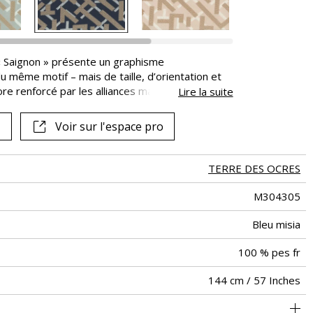
 « Saignon » présente un graphisme
du même motif – mais de taille, d’orientation et
ore renforcé par les alliances mates et satinées
Lire la suite
écieux, aux tonalités très douces, composent une
l’attachement de la marque au mouvement Art
Voir sur l'espace pro
TERRE DES OCRES
M304305
Bleu misia
100 % pes fr
144 cm / 57 Inches
ge à usage intensif : >40,000 cycles (Martindale) et/ou >30,000
36 cm / 14 Inches
54 cm / 21 Inches
Raccord droit
De large
40000
20000
Italie
<3%
540