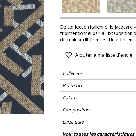
Rose
as
Rouge
s
Vert
De confection italienne, le jacquard
tridimentionnel par la juxtaposition 
Violet
de couleur différentes. Un effet enc
sur sa chaîne satin. Cinq coloris pr
gamme qui n’est pas sans rappeler 
Ajouter à ma liste d'envie
Déco.
Collection
Référence
Coloris
Composition
Laize utile
Rétrécissement
Raccord
Test Martindale
Usage martindale
Wyzenbeek
Sens
Poids g/m²
Non feu
Entretien
Pays d'origine
Rapport Horizontal
Rapport Vertical
Voir toutes les caractéristiques
Siè
Usage