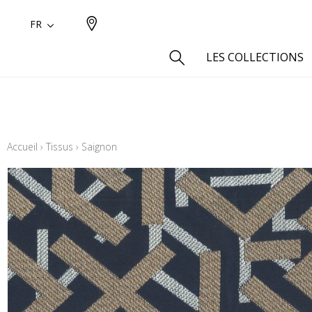
FR
LES COLLECTIONS
Type
Aspect
Accueil
›
Tissus
›
Saignon
Aspect 
Aspect 
Aspect
Coton
Inspira
Laine
Lin
Polyes