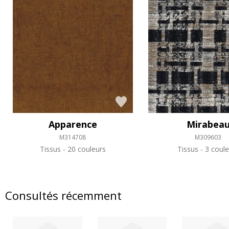
Apparence
Mirabea
M314708
M309603
Tissus
20 couleurs
Tissus
3 coule
Consultés récemment