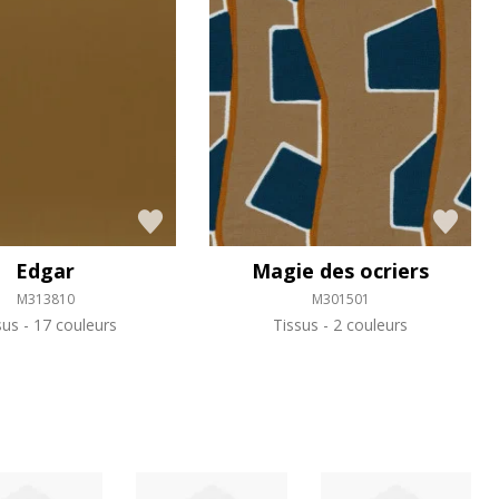
Edgar
Magie des ocriers
M313810
M301501
sus
17 couleurs
Tissus
2 couleurs