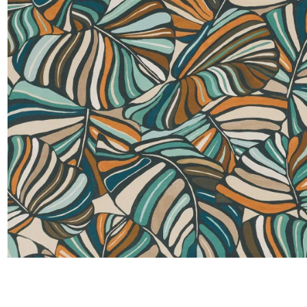
Lin
Polyes
Satin
Taffet
Velour