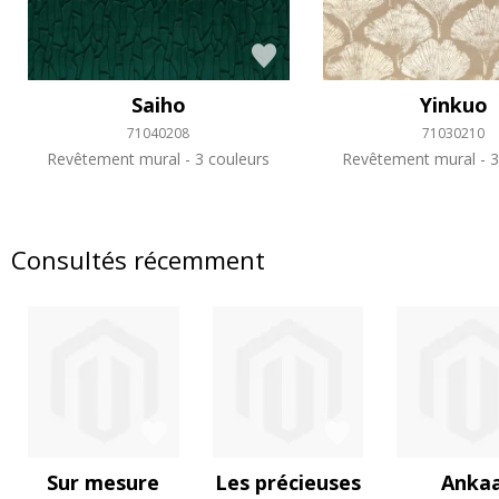
Saiho
Yinkuo
71040208
71030210
Revêtement mural
3 couleurs
Revêtement mural
3
Consultés récemment
Sur mesure
Les précieuses
Anka