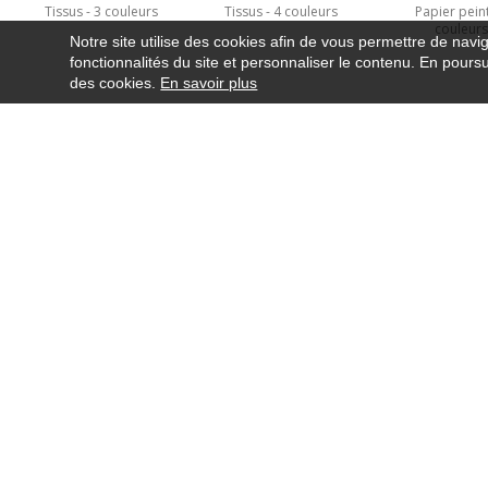
Tissus
3 couleurs
Tissus
4 couleurs
Papier pein
couleur
Notre site utilise des cookies afin de vous permettre de navi
fonctionnalités du site et personnaliser le contenu. En poursui
des cookies.
En savoir plus
NEWSLETTER
CONTACT