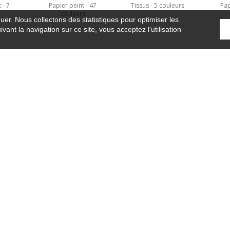
t
7
Papier peint
47
Tissus
5 couleurs
Pap
s
couleurs
guer. Nous collectons des statistiques pour optimiser les
vant la navigation sur ce site, vous acceptez l'utilisation
Accueil
›
Revêtement mural
›
Pachira
OÙ NOUS TROUVER ?
CONTRACT
GLOSSAIRE
REJOIGNEZ-NOUS !
©Camengo2019
Confidentialité
Mentions légales