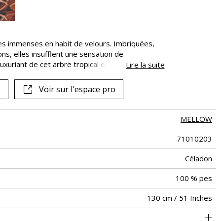
Voir tous les tissus
les immenses en habit de velours. Imbriquées,
ns, elles insufflent une sensation de
uxuriant de cet arbre tropical est restitué dans
Lire la suite
 plus de vingt couleurs différentes sur un même
des camaïeux de teintes sourdes, éclairés
Voir sur l'espace pro
ires comme pour mieux en révéler la profondeur.
MELLOW
71010203
Céladon
100 % pes
130 cm / 51 Inches
Feuillage imprimé sur velours sur intissé
Encollage du mur
Vendu au mètre
Arrachage à sec
Epongeable
B s1 d0
Class A
Italie
455
A+