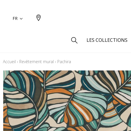
FR
LES COLLECTIONS
Accueil
›
Revêtement mural
›
Pachira
Type
Aspect
Aspect 
Aspect 
Aspect
Coton
Inspira
Laine