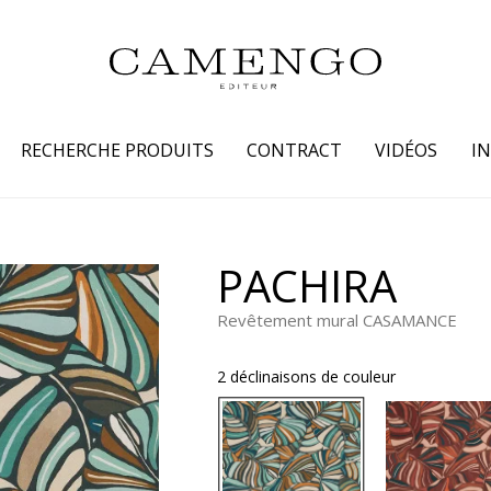
RECHERCHE PRODUITS
CONTRACT
VIDÉOS
I
s
Famille
Couleur
PACHIRA
 coton
Dessins
Beige
Revêtement mural CASAMANCE
laine
Faux unis / texture
Blanc
lin
Petits motifs
Bleu
2 déclinaisons de couleur
 soie
Unis
Gris
Jaune
tion fourrure
Marron
Multicoule