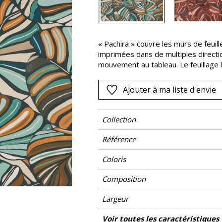
Noir
ter
Orange
« Pachira » couvre les murs de feuil
Rose
imprimées dans de multiples directio
as
Rouge
mouvement au tableau. Le feuillage l
une large palette, pouvant associer
s
Vert
dessin. La richesse se traduit dans 
Ajouter à ma liste d'envie
Violet
parfois d’une touche de nuances cla
Collection
Référence
Coloris
Composition
Largeur
Hauteur
Poids g/m²
Description produit
Entretien
Pose colle
Dépose
Norme COV
ASTME84
Norme euroclass
Pays d'origine
Voir toutes les caractéristiques