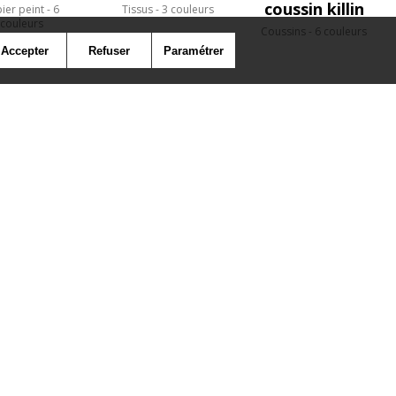
coussin killin
ier peint
6
Tissus
3 couleurs
couleurs
Coussins
6 couleurs
Accepter
Refuser
Paramétrer
SYMBOLE
PRESSE
COOKIES