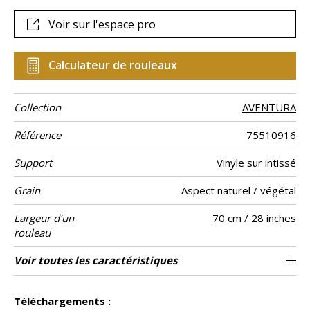
grain lisse du papier.
Voir sur l'espace pro
Calculateur de rouleaux
Collection
AVENTURA
Référence
75510916
Support
Vinyle sur intissé
Grain
Aspect naturel / végétal
Largeur d’un
70 cm / 28 inches
rouleau
Longueur
Raccord
Rapport
Poids g/m²
Description
Entretien
Pose colle
Dépose
Norme COV
ASTME84
Norme
Pays d'origine
Voir toutes les caractéristiques
Vendu au rouleau de 10.05m / 11 yards
Raccord sauté 1/2
64cm / 25 pouces
Encollage du mur
Arrachage à sec
Dessin feuillage
Lessivable
B s2 d0
Class A
Italie
330
A+
Vertical
produit
euroclass
Voir moins de caractéristiques
Téléchargements :