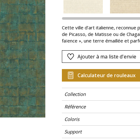
Rose
as
Rouge
s
Vert
Cette ville d’art italienne, reconnu
de Picasso, de Matisse ou de Chagal
Violet
faïence », une terre émaillée et par
oxydes métalliques. FAENZA réinterpr
petits carreaux séculaires s’assembl
Ajouter à ma liste d'envie
dans les formes. Ils se déclinent en h
profondes, toutes rehaussées d’un é
Calculateur de rouleaux
Collection
Référence
Coloris
Support