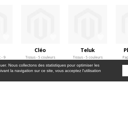
Cléo
Teluk
P
t
9
Tissus
5 couleurs
Tissus
5 couleurs
Pap
s
guer. Nous collectons des statistiques pour optimiser les
vant la navigation sur ce site, vous acceptez l'utilisation
Accueil
›
Papier peint
›
Faenza
OÙ NOUS TROUVER ?
CONTRACT
GLOSSAIRE