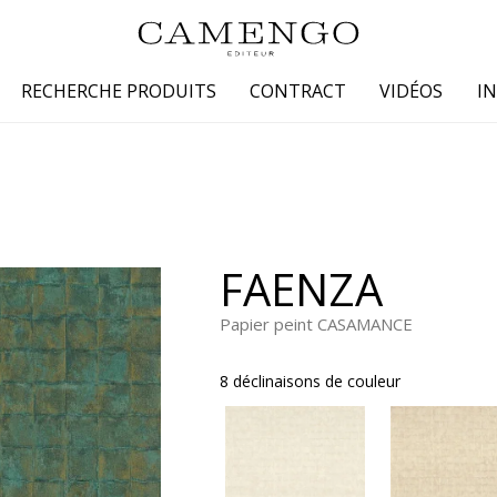
RECHERCHE PRODUITS
CONTRACT
VIDÉOS
I
s
Famille
Couleur
 coton
Dessins
Beige
laine
Faux unis / texture
Blanc
FAENZA
lin
Petits motifs
Bleu
 soie
Unis
Gris
Papier peint CASAMANCE
Jaune
8 déclinaisons de couleur
tion fourrure
Marron
Multicoule
Noir
ter
Orange