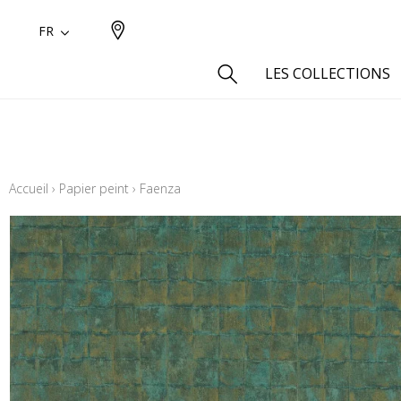
FR
LES COLLECTIONS
Type
Aspect
Accueil
›
Papier peint
›
Faenza
Aspect 
Aspect 
Aspect
Coton
Inspira
Laine
Lin
Polyes