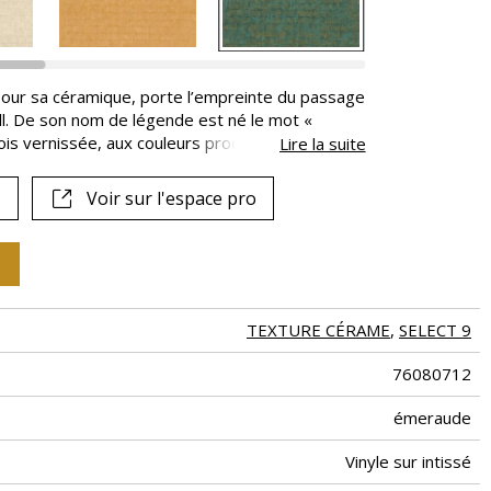
e pour sa céramique, porte l’empreinte du passage
l. De son nom de légende est né le mot «
fois vernissée, aux couleurs produites par des
Lire la suite
ète les zelliges dans toute leur diversité. Les
ent, irréguliers et imparfaits dans les nuances et
Voir sur l'espace pro
uit coloris, des teintes naturelles aux plus
clat nacré.
TEXTURE CÉRAME
,
SELECT 9
76080712
émeraude
Vinyle sur intissé