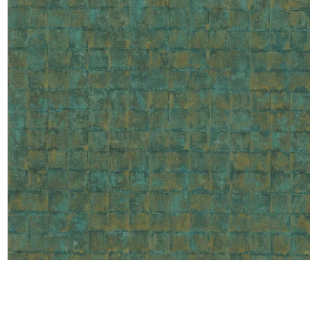
Satin
Taffet
Velour