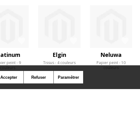
latinum
Elgin
Neluwa
ier peint
9
Tissus
4 couleurs
Papier peint
10
couleurs
couleurs
Accepter
Refuser
Paramétrer
SYMBOLE
PRESSE
COOKIES