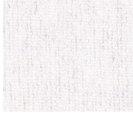
Satin
Taffet
Velour