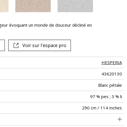
rgeur évoquant un monde de douceur décliné en
Voir sur l'espace pro
HESPERIA
43620130
Blanc pétale
97 % pes ; 3 % li
290 cm / 114 Inches
Raccord libre
De large
Turquie
<2%
300
-