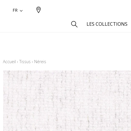
FR
LES COLLECTIONS
Type
Aspect
Accueil
›
Tissus
›
Néreis
Aspect 
Aspect 
Aspect
Coton
Inspira
Laine
Lin
Polyes