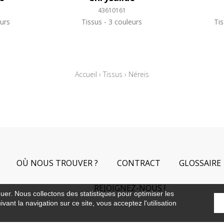
43610161
urs
Tissus
3 couleurs
Ti
Accueil
›
Tissus
›
Néreis
OÙ NOUS TROUVER ?
CONTRACT
GLOSSAIRE
REJOIGNEZ-NOUS !
guer. Nous collectons des statistiques pour optimiser les
vant la navigation sur ce site, vous acceptez l'utilisation