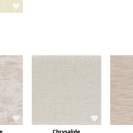
e
Chrysalide