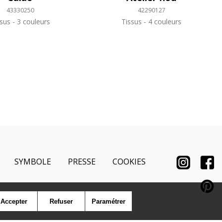
43330250
42290127
ssus
3 couleurs
Tissus
4 couleurs
SYMBOLE
PRESSE
COOKIES
Accepter
Refuser
Paramétrer