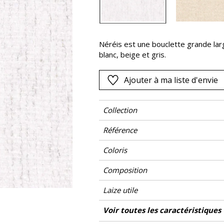
Rose
as
Rouge
s
Vert
Néréis est une bouclette grande la
blanc, beige et gris.
Violet
Ajouter à ma liste d'envie
Collection
Référence
Coloris
Composition
Laize utile
Rétrécissement
Raccord
Test Martindale
Sens
Poids g/m²
Entretien
Pays d'origine
Caractéristiques Outdoor
Voir toutes les caractéristiques
Usage