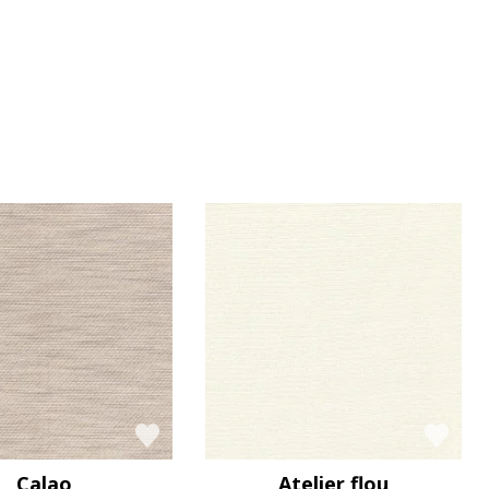
Calao
Atelier flou