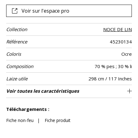
Voir sur l'espace pro
Collection
NOCE DE LIN
Référence
45230134
Coloris
Ocre
Composition
70 % pes ; 30 % li
Laize utile
298 cm / 117 Inches
Rétrécissement
Raccord
Sens
Poids g/m²
Performance
Entretien
Pays d'origine
Voir toutes les caractéristiques
Raccord libre
aw - 0.15
De haut
Italie
<2%
106
Usage
Accoustique
Voir moins de caractéristiques
Téléchargements :
Fiche non-feu
|
Fiche produit