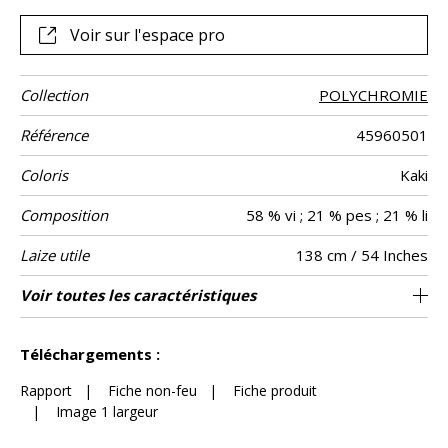
un léger bruissement lorsqu’on l’effleure. Aux sensations
visuelles et tactiles liée aux couleurs et à la qualité de
Voir sur l'espace pro
l’étoffe, s’ajoute cette impression auditive qui suggère la
préciosité et convoque notre imaginaire.
Collection
POLYCHROMIE
Référence
45960501
Coloris
Kaki
Composition
58 % vi ; 21 % pes ; 21 % li
Laize utile
138 cm / 54 Inches
Raccord
Sens
Poids g/m²
Performance
Entretien
Pays d'origine
Rapport
Rapport
Caractéristiques
Voir toutes les caractéristiques
69 cm / 27 Inches
78 cm / 31 Inches
Raccord droit
aw - 0.15
De large
Inde
330
Usage
Accoustique
Horizontal
Vertical
Outdoor
Voir moins de caractéristiques
Téléchargements :
Rapport
|
Fiche non-feu
|
Fiche produit
|
Image 1 largeur