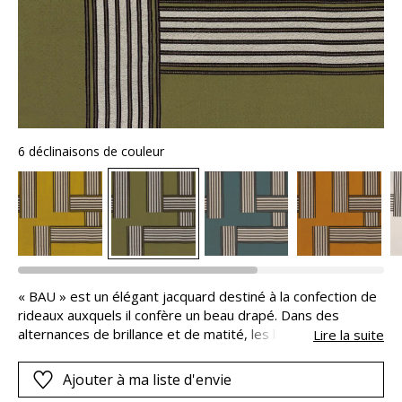
6 déclinaisons de couleur
« BAU » est un élégant jacquard destiné à la confection de
rideaux auxquels il confère un beau drapé. Dans des
alternances de brillance et de matité, les lignes se
Lire la suite
répondent et décrivent un motif intemporel.La présence
d’un fil de lin en trame lui apporte un très bel effet de
Ajouter à ma liste d'envie
texture. Le tissu au tomber souple semble vivant et émet