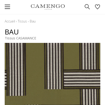
Accueil
›
Tissus
›
Bau
BAU
Tissus CASAMANCE