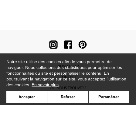
Notre site utilise des cookies afin de vous permettre de
NEWSLETTER
naviguer. Nous collectons des statistiques pour optimiser les
fonctionnalités du site et personnaliser le contenu. En
CONTACT
poursuivant la navigation sur ce site, vous acceptez l'utilisation
des cookies.
En savoir plus
OÙ NOUS TROUVER ?
Accepter
Refuser
Paramétrer
CONTRACT
GLOSSAIRE
SYMBOLE
PRESSE