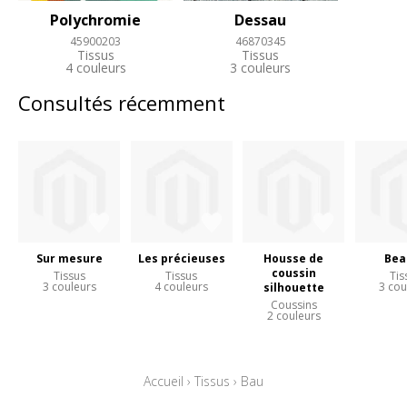
Polychromie
Dessau
45900203
46870345
Tissus
Tissus
4 couleurs
3 couleurs
Consultés récemment
Sur mesure
Les précieuses
Housse de
Bea
coussin
Tissus
Tissus
Tis
3 couleurs
4 couleurs
3 cou
silhouette
Coussins
2 couleurs
Accueil
›
Tissus
›
Bau