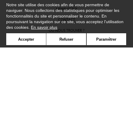
Notre site utilise des cookies afin de vous permettre de
NEWSLETTER
naviguer. Nous collectons des statistiques pour optimiser les
fonctionnalités du site et personnaliser le contenu. En
CONTACT
poursuivant la navigation sur ce site, vous acceptez l'utilisation
des cookies.
En savoir plus
OÙ NOUS TROUVER ?
Accepter
Refuser
Paramétrer
CONTRACT
GLOSSAIRE
SYMBOLE
PRESSE
COOKIES
REJOIGNEZ-NOUS !