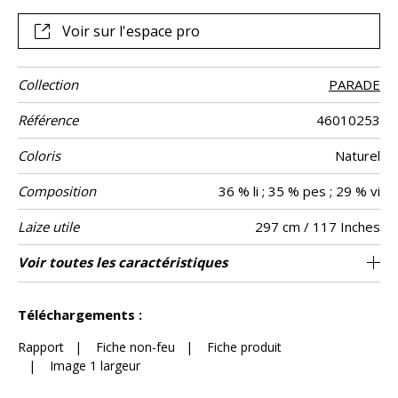
une gamme de teintes naturelles.
Voir sur l'espace pro
Collection
PARADE
Référence
46010253
Coloris
Naturel
Composition
36 % li ; 35 % pes ; 29 % vi
Laize utile
297 cm / 117 Inches
Rétrécissement
Raccord
Sens
Poids g/m²
Entretien
Pays d'origine
Rapport
Rapport
Voir toutes les caractéristiques
55 cm / 22 Inches
75 cm / 30 Inches
Raccord droit
De haut
Turquie
<1%
150
Usage
Horizontal
Vertical
Voir moins de caractéristiques
Téléchargements :
Rapport
|
Fiche non-feu
|
Fiche produit
|
Image 1 largeur