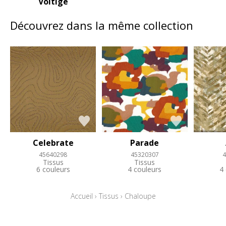
Voltige
Découvrez dans la même collection
Celebrate
Parade
45640298
45320307
4
Tissus
Tissus
6 couleurs
4 couleurs
4
Accueil
›
Tissus
›
Chaloupe