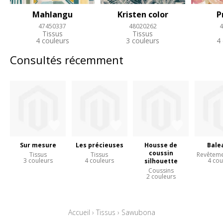
Mahlangu
Kristen color
P
47450337
48020262
4
Tissus
Tissus
4 couleurs
3 couleurs
4
Consultés récemment
Sur mesure
Les précieuses
Housse de
Bale
coussin
Tissus
Tissus
Revêteme
3 couleurs
4 couleurs
4 cou
silhouette
Coussins
2 couleurs
Accueil
›
Tissus
›
Sawubona