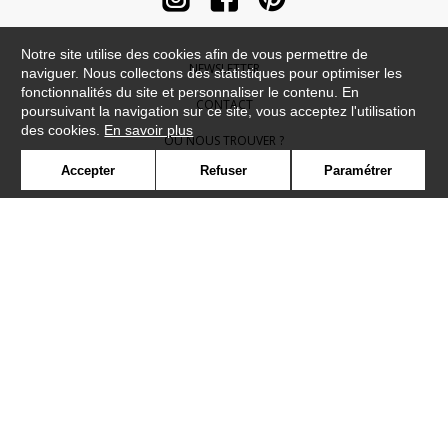
Notre site utilise des cookies afin de vous permettre de
NEWSLETTER
naviguer. Nous collectons des statistiques pour optimiser les
fonctionnalités du site et personnaliser le contenu. En
CONTACT
poursuivant la navigation sur ce site, vous acceptez l'utilisation
des cookies.
En savoir plus
OÙ NOUS TROUVER ?
Accepter
Refuser
Paramétrer
CONTRACT
GLOSSAIRE
SYMBOLE
PRESSE
COOKIES
REJOIGNEZ-NOUS !