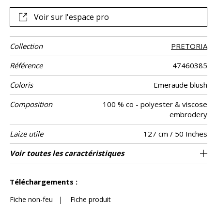
toile de coton les couleurs se mêlent dans de somptueux
camaïeux, à l’image de la beauté du geste.
Voir sur l'espace pro
Collection
PRETORIA
Référence
47460385
Coloris
Emeraude blush
Composition
100 % co - polyester & viscose
embrodery
Laize utile
127 cm / 50 Inches
Raccord
Sens
Poids g/m²
Performance
Entretien
Pays d'origine
Rapport
Rapport
Voir toutes les caractéristiques
64 cm / 25 Inches
38 cm / 15 Inches
Raccord droit
aw - 0.15
De large
Inde
460
Usage
Accoustique
Horizontal
Vertical
Voir moins de caractéristiques
Téléchargements :
Fiche non-feu
|
Fiche produit