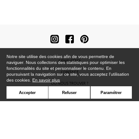
Notre site utilise des cookies afin de vous permettre de
NEWSLETTER
naviguer. Nous collectons des statistiques pour optimiser les
fonctionnalités du site et personnaliser le contenu. En
CONTACT
poursuivant la navigation sur ce site, vous acceptez l'utilisation
des cookies.
En savoir plus
OÙ NOUS TROUVER ?
Accepter
Refuser
Paramétrer
CONTRACT
GLOSSAIRE
SYMBOLE
PRESSE