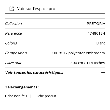
Voir sur l'espace pro
Collection
PRETORIA
Référence
47480134
Coloris
Blanc
Composition
100 % li - polyester embrodery
Laize utile
300 cm / 118 Inches
Raccord
Sens
Poids g/m²
Entretien
Pays d'origine
Rapport
Rapport
Voir toutes les caractéristiques
25 cm / 10 Inches
21 cm / 8 Inches
Raccord libre
De haut
Turquie
170
Usage
Horizontal
Vertical
Voir moins de caractéristiques
Téléchargements :
Fiche non-feu
|
Fiche produit