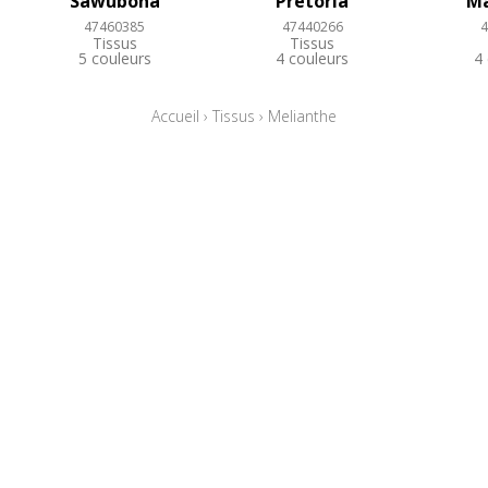
Sawubona
Pretoria
M
47460385
47440266
4
Tissus
Tissus
5 couleurs
4 couleurs
4
Accueil
›
Tissus
›
Melianthe