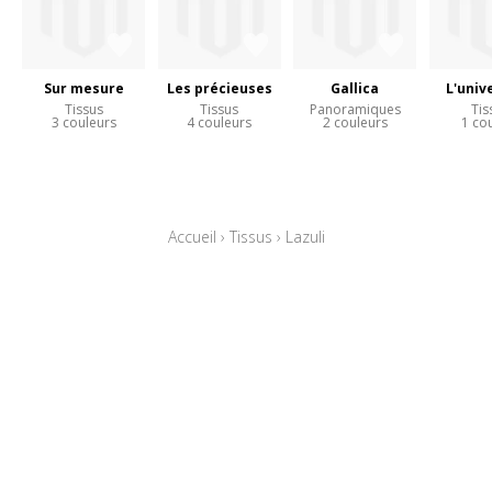
Sur mesure
Les précieuses
Gallica
L'univ
Tissus
Tissus
Panoramiques
Tis
3 couleurs
4 couleurs
2 couleurs
1 co
Accueil
›
Tissus
›
Lazuli