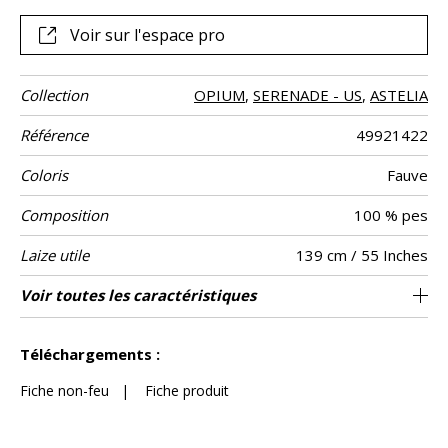
Voir sur l'espace pro
Collection
OPIUM
,
SERENADE - US
,
ASTELIA
Référence
49921422
Coloris
Fauve
Composition
100 % pes
Laize utile
139 cm / 55 Inches
Rétrécissement
Raccord
Test
Usage
Wyzenbeek
Sens
Poids g/m²
Performance
Entretien
Pays d'origine
Voir toutes les caractéristiques
Siège à usage intensif : >40,000 cycles
Raccord libre
aw - 0.15
De large
35000
40000
<3%
Inde
450
Usage
Martindale
martindale
Accoustique
(Martindale) et/ou >30,000 doubles rubs
Voir moins de caractéristiques
(Wyzenbeek)
Téléchargements :
Fiche non-feu
|
Fiche produit