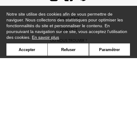
Notre site utilise des cookies afin de vous permettre de
NEWSLETTER
naviguer. Nous collectons des statistiques pour optimiser les
fonctionnalités du site et personnaliser le contenu. En
CONTACT
poursuivant la navigation sur ce site, vous acceptez l'utilisation
des cookies.
En savoir plus
OÙ NOUS TROUVER ?
Accepter
Refuser
Paramétrer
CONTRACT
GLOSSAIRE
SYMBOLE
PRESSE
COOKIES
REJOIGNEZ-NOUS !