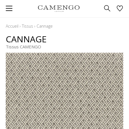
Accueil
›
Tissus
›
Cannage
CANNAGE
Tissus CAMENGO