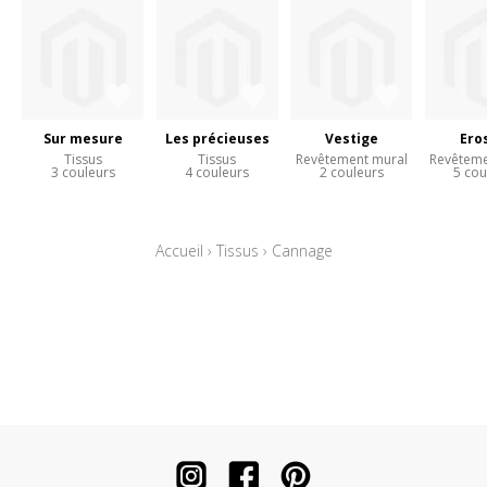
Sur mesure
Les précieuses
Vestige
Ero
Tissus
Tissus
Revêtement mural
Revêteme
3 couleurs
4 couleurs
2 couleurs
5 cou
Accueil
›
Tissus
›
Cannage