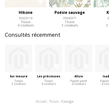
Hikone
Poésie sauvage
35620119
35640371
3
Tissus
Tissus
4 couleurs
5 couleurs
3
Consultés récemment
Sur mesure
Les précieuses
Alisio
Isa
Tissus
Tissus
Papier peint
Papier
3 couleurs
4 couleurs
4 couleurs
4 cou
Accueil
›
Tissus
›
Kawaga