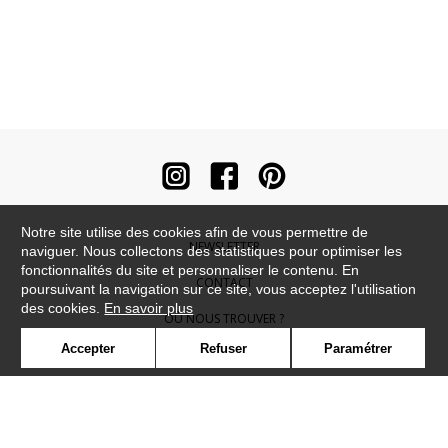
Notre site utilise des cookies afin de vous permettre de
NEWSLETTER
naviguer. Nous collectons des statistiques pour optimiser les
fonctionnalités du site et personnaliser le contenu. En
CONTACT
poursuivant la navigation sur ce site, vous acceptez l'utilisation
des cookies.
En savoir plus
OÙ NOUS TROUVER ?
Accepter
Refuser
Paramétrer
CONTRACT
GLOSSAIRE
SYMBOLE