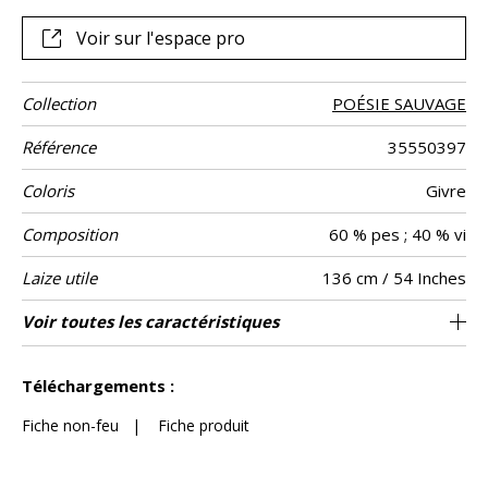
Voir sur l'espace pro
Collection
POÉSIE SAUVAGE
Référence
35550397
Coloris
Givre
Composition
60 % pes ; 40 % vi
Laize utile
136 cm / 54 Inches
Raccord
Test
Usage
Wyzenbeek
Sens
Poids g/m²
Performance
Entretien
Pays d'origine
Rapport
Rapport
Voir toutes les caractéristiques
Siège à usage intensif : >40,000 cycles
34 cm / 13 Inches
31 cm / 12 Inches
Raccord droit
aw - 0.15
De large
40000
65000
Inde
580
Usage
Martindale
martindale
Accoustique
Horizontal
Vertical
(Martindale) et/ou >30,000 doubles rubs
Voir moins de caractéristiques
(Wyzenbeek)
Téléchargements :
Fiche non-feu
|
Fiche produit