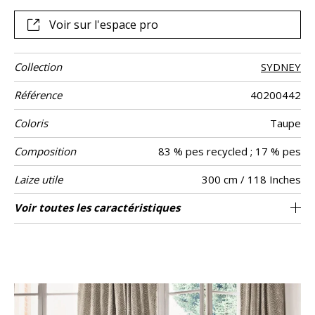
Voir sur l'espace pro
Collection
SYDNEY
Référence
40200442
Coloris
Taupe
Composition
83 % pes recycled ; 17 % pes
Laize utile
300 cm / 118 Inches
Raccord
Sens
Poids g/m²
Performance
Entretien
Pays d'origine
Rapport
Rapport
Caractéristiques
Conseils
Voir toutes les caractéristiques
Les tissus peuvent être tournés pour la
25 cm / 10 Inches
63 cm / 25 Inches
Raccord droit
aw - 0.15
De large
Inde
250
Usage
Accoustique
Horizontal
Vertical
Outdoor
de
confection avec changement de sens du
confection
Voir moins de caractéristiques
dessin