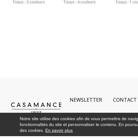
Tissus
3 couleurs
Tissus
4 couleurs
Tissus
1 co
NEWSLETTER
CONTACT
Notre site utilise des cookies afin de vous permettre de navi
fonctionnalités du site et personnaliser le contenu. En poursui
des cookies.
En savoir plus