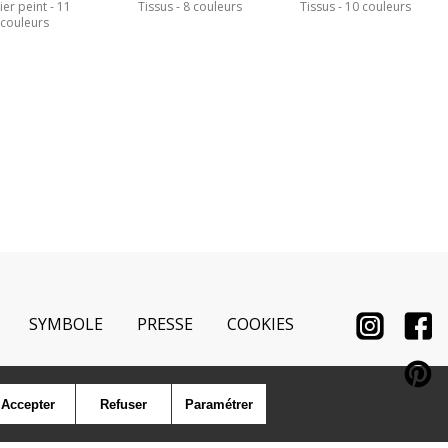
ier peint
11
Tissus
8 couleurs
Tissus
10 couleurs
couleurs
SYMBOLE
PRESSE
COOKIES
Accepter
Refuser
Paramétrer