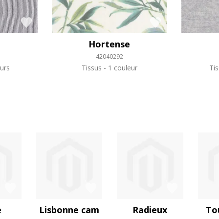
Hortense
42040292
urs
Tissus
1 couleur
Ti
e
Lisbonne cam
Radieux
To