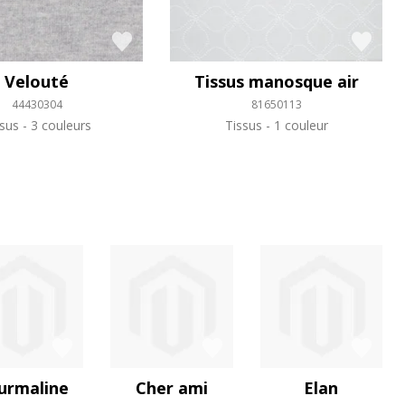
Velouté
Tissus manosque air
44430304
81650113
ssus
3 couleurs
Tissus
1 couleur
urmaline
Cher ami
Elan