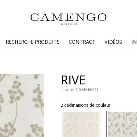
RECHERCHE PRODUITS
CONTRACT
VIDÉOS
I
s
Famille
Couleur
RIVE
 coton
Dessins
Beige
Tissus CAMENGO
laine
Faux unis / texture
Blanc
lin
Petits motifs
Bleu
2 déclinaisons de couleur
 soie
Unis
Gris
Jaune
tion fourrure
Marron
Multicoule