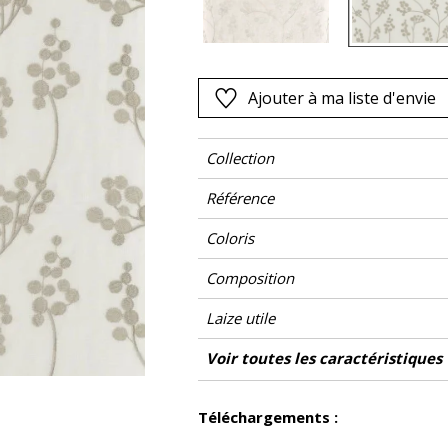
Noir
ter
Orange
Rose
Ajouter à ma liste d'envie
as
Rouge
s
Vert
Collection
Violet
Référence
Coloris
Composition
Laize utile
Rétrécissement
Raccord
Sens
Poids g/m²
Entretien
Pays d'origine
Rapport Horizontal
Rapport Vertical
Voir toutes les caractéristiques
Usage
Voir moins de caractéristiques
Téléchargements :