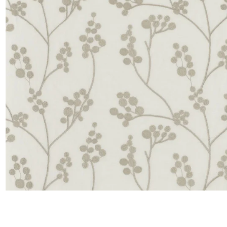
Lin
Polyes
Satin
Taffet
Velour