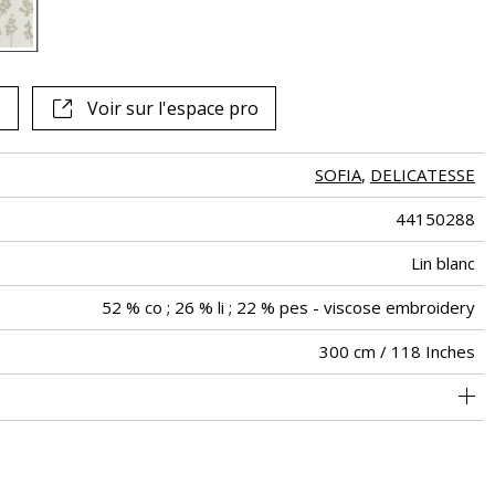
Voir tous les tissus
Voir sur l'espace pro
SOFIA
,
DELICATESSE
44150288
Lin blanc
52 % co ; 26 % li ; 22 % pes - viscose embroidery
300 cm / 118 Inches
34 cm / 13 Inches
24 cm / 9 Inches
Raccord droit
De haut
<4%
Inde
180