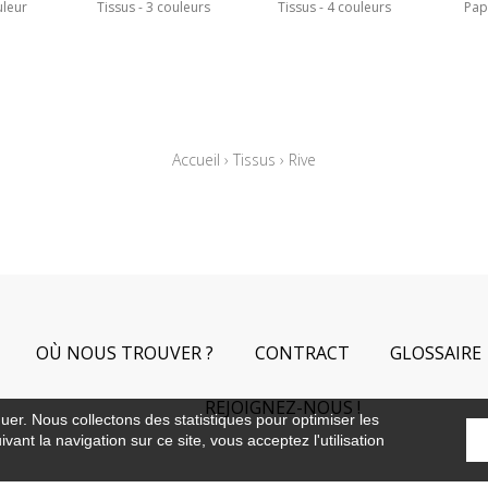
uleur
Tissus
3 couleurs
Tissus
4 couleurs
Pap
Accueil
›
Tissus
›
Rive
OÙ NOUS TROUVER ?
CONTRACT
GLOSSAIRE
REJOIGNEZ-NOUS !
guer. Nous collectons des statistiques pour optimiser les
vant la navigation sur ce site, vous acceptez l'utilisation