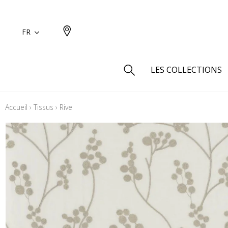
FR
LES COLLECTIONS
Accueil
›
Tissus
›
Rive
Type
Aspect
Aspect 
Aspect 
Aspect
Coton
Inspira
Laine