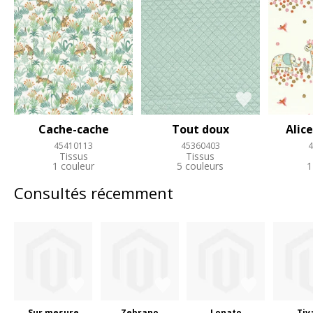
Cache-cache
Tout doux
Alic
45410113
45360403
4
Tissus
Tissus
1 couleur
5 couleurs
1
Consultés récemment
Sur mesure
Zebrano
Lonato
Tiv