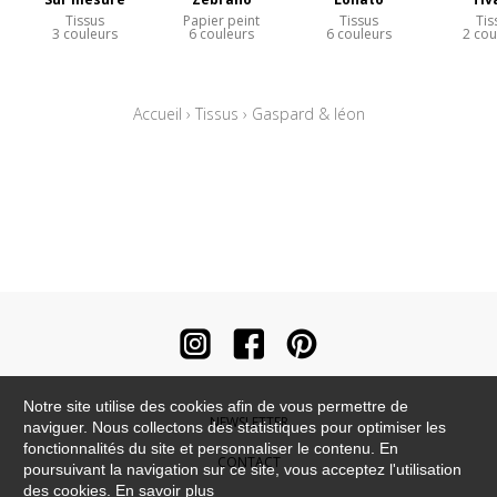
Tissus
Papier peint
Tissus
Tis
3 couleurs
6 couleurs
6 couleurs
2 cou
Accueil
›
Tissus
›
Gaspard & léon
Notre site utilise des cookies afin de vous permettre de
NEWSLETTER
naviguer. Nous collectons des statistiques pour optimiser les
fonctionnalités du site et personnaliser le contenu. En
CONTACT
poursuivant la navigation sur ce site, vous acceptez l'utilisation
des cookies.
En savoir plus