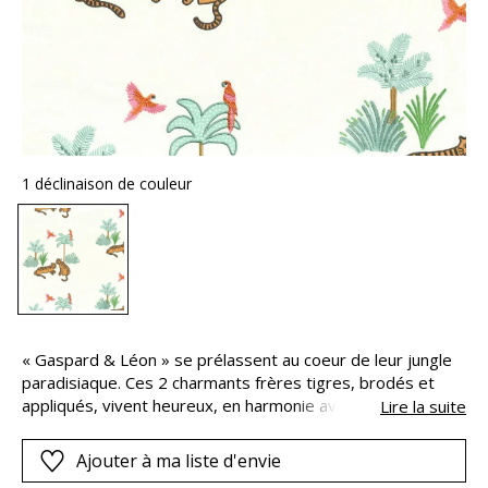
1 déclinaison de couleur
« Gaspard & Léon » se prélassent au coeur de leur jungle
paradisiaque. Ces 2 charmants frères tigres, brodés et
appliqués, vivent heureux, en harmonie avec les
Lire la suite
perroquets colorés, entourés de palmiers et autres
végétaux luxuriants. Ils déclinent adorablement la tendance
Ajouter à ma liste d'envie
déco fauve et tropicale dans la chambre des petits : joli clin