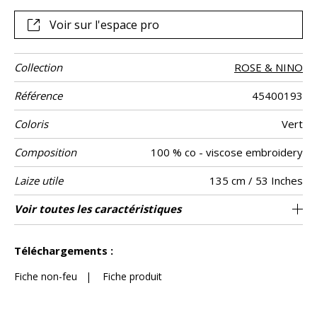
d’oeil parent-enfant pour une maison où règne une parfaite
cohérence décorative, de pièce en pièce !
Voir sur l'espace pro
Collection
ROSE & NINO
Référence
45400193
Coloris
Vert
Composition
100 % co - viscose embroidery
Laize utile
135 cm / 53 Inches
Rétrécissement
Raccord
Sens
Poids g/m²
Entretien
Pays d'origine
Rapport
Rapport
Voir toutes les caractéristiques
Raccord sauté 1/2
90 cm / 35 Inches
40 cm / 16 Inches
De large
<5%
Inde
250
Usage
Horizontal
Vertical
Voir moins de caractéristiques
Téléchargements :
Fiche non-feu
|
Fiche produit