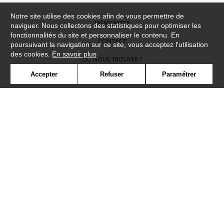
Notre site utilise des cookies afin de vous permettre de
NEWSLETTER
naviguer. Nous collectons des statistiques pour optimiser les
fonctionnalités du site et personnaliser le contenu. En
CONTACT
poursuivant la navigation sur ce site, vous acceptez l'utilisation
des cookies.
En savoir plus
OÙ NOUS TROUVER ?
Accepter
Refuser
Paramétrer
CONTRACT
GLOSSAIRE
SYMBOLE
PRESSE
COOKIES
REJOIGNEZ-NOUS !