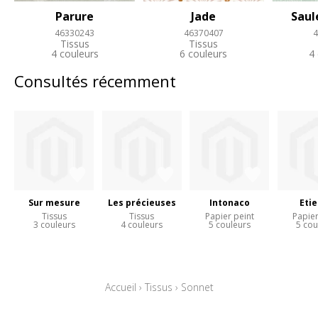
Parure
Jade
Saul
46330243
46370407
4
Tissus
Tissus
4 couleurs
6 couleurs
4
Consultés récemment
Sur mesure
Les précieuses
Intonaco
Eti
Tissus
Tissus
Papier peint
Papier
3 couleurs
4 couleurs
5 couleurs
5 cou
Accueil
›
Tissus
›
Sonnet