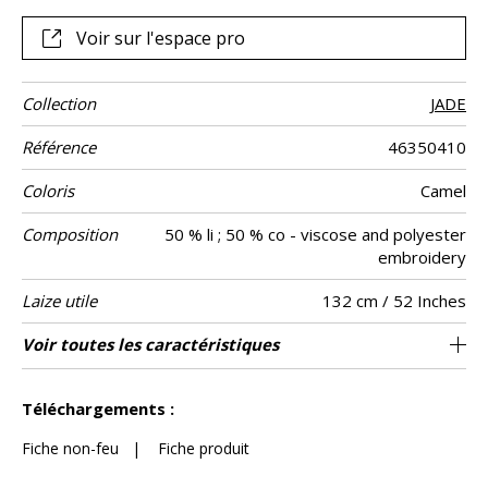
Voir sur l'espace pro
Collection
JADE
Référence
46350410
Coloris
Camel
Composition
50 % li ; 50 % co - viscose and polyester
embroidery
Laize utile
132 cm / 52 Inches
Raccord
Sens
Poids g/m²
Performance
Entretien
Pays d'origine
Rapport
Rapport
Caractéristiques
Voir toutes les caractéristiques
32 cm / 13 Inches
13 cm / 5 Inches
Raccord droit
aw - 0.15
De large
Inde
245
Usage
Accoustique
Horizontal
Vertical
Outdoor
Voir moins de caractéristiques
Téléchargements :
Fiche non-feu
|
Fiche produit