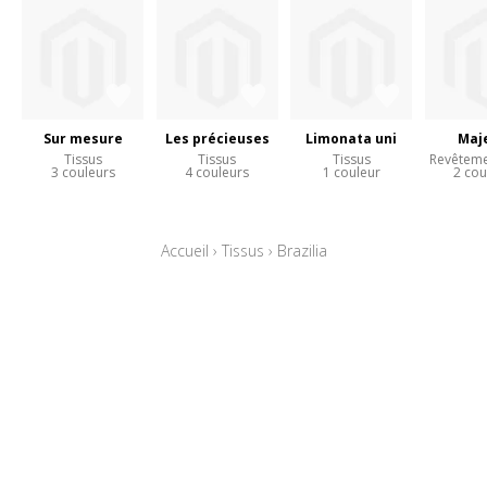
Sur mesure
Les précieuses
Limonata uni
Maj
Tissus
Tissus
Tissus
Revêteme
3 couleurs
4 couleurs
1 couleur
2 cou
Accueil
›
Tissus
›
Brazilia