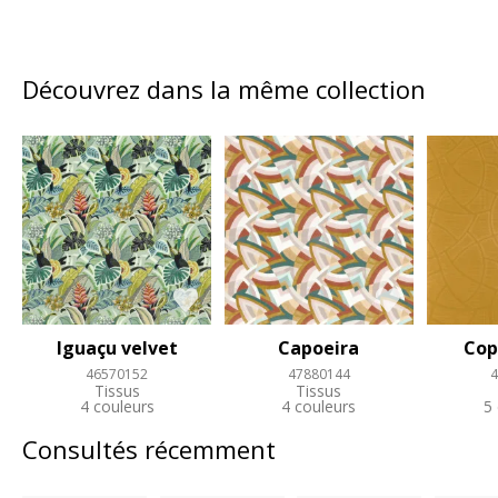
Découvrez dans la même collection
Iguaçu velvet
Capoeira
Cop
46570152
47880144
4
Tissus
Tissus
4 couleurs
4 couleurs
5
Consultés récemment