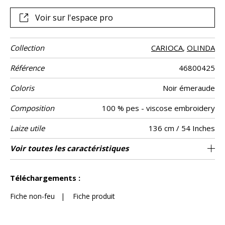
modèles, pour un motif plus ou moins marqué. Sièges,
canapés, rideaux… « BRAZILIA » enrichit la maison avec
Voir sur l'espace pro
beaucoup d’élégance.
Collection
CARIOCA
,
OLINDA
Référence
46800425
Coloris
Noir émeraude
Composition
100 % pes - viscose embroidery
Laize utile
136 cm / 54 Inches
Rétrécissement
Raccord
Test
Usage
Wyzenbeek
Sens
Poids g/m²
Entretien
Pays d'origine
Rapport
Rapport
Voir toutes les caractéristiques
Siège à usage intensif : >40,000 cycles
8 cm / 3 Inches
8 cm / 3 Inches
Raccord droit
De large
100000
100000
<1%
Inde
515
Usage
Martindale
martindale
Horizontal
Vertical
(Martindale) et/ou >30,000 doubles rubs
Voir moins de caractéristiques
(Wyzenbeek)
Téléchargements :
Fiche non-feu
|
Fiche produit