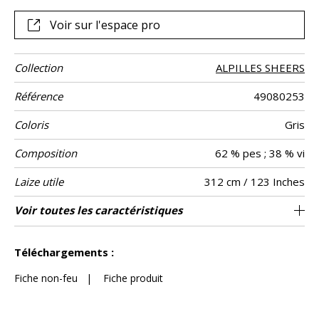
abstrait de cette création.
Voir sur l'espace pro
Collection
ALPILLES SHEERS
Référence
49080253
Coloris
Gris
Composition
62 % pes ; 38 % vi
Laize utile
312 cm / 123 Inches
Rétrécissement
Raccord
Sens
Poids g/m²
Entretien
Pays d'origine
Rapport
Rapport
Voir toutes les caractéristiques
64 cm / 25 Inches
60 cm / 24 Inches
Raccord droit
De haut
Turquie
<1%
110
Usage
Horizontal
Vertical
Voir moins de caractéristiques
Téléchargements :
Fiche non-feu
|
Fiche produit