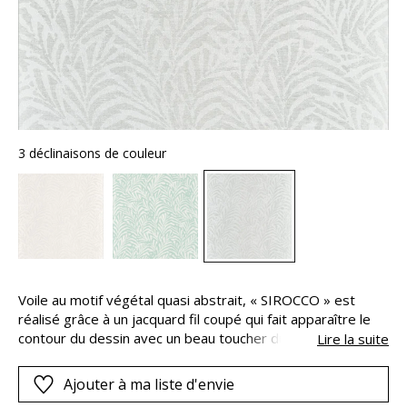
3 déclinaisons de couleur
Voile au motif végétal quasi abstrait, « SIROCCO » est
réalisé grâce à un jacquard fil coupé qui fait apparaître le
contour du dessin avec un beau toucher duveteux. Par
Lire la suite
ailleurs, il est tissé selon une double trame, qui lui confère
une double épaisseur, avec un fil de trame horizontal.
Ajouter à ma liste d'envie
L’effet obtenu : vaporeux, vivant et cossu, renforce l’esprit