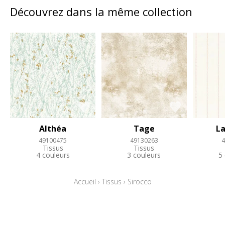
Découvrez dans la même collection
Althéa
Tage
L
49100475
49130263
4
Tissus
Tissus
4 couleurs
3 couleurs
5
Accueil
›
Tissus
›
Sirocco