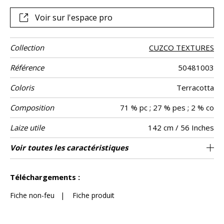
Voir sur l'espace pro
Collection
CUZCO TEXTURES
Référence
50481003
Coloris
Terracotta
Composition
71 % pc ; 27 % pes ; 2 % co
Laize utile
142 cm / 56 Inches
Rétrécissement
Raccord
Test
Usage
Wyzenbeek
Sens
Poids g/m²
Entretien
Pays d'origine
Voir toutes les caractéristiques
Siège à usage classique : 20.000 à 40.000
Raccord libre
De large
Turquie
35000
30000
<3%
610
Usage
Martindale
martindale
cycles (Martindale) et/ou 15,000 à 30,000
Voir moins de caractéristiques
doubles rubs (Wyzenbeek)
Téléchargements :
Fiche non-feu
|
Fiche produit