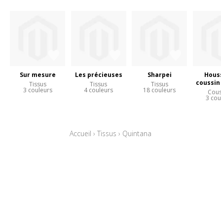
Sur mesure
Les précieuses
Sharpei
Hous
coussin
Tissus
Tissus
Tissus
3 couleurs
4 couleurs
18 couleurs
Cous
3 cou
Accueil
›
Tissus
›
Quintana