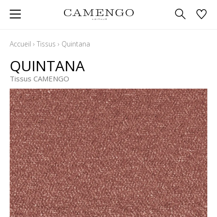
Accueil
›
Tissus
›
Quintana
QUINTANA
Tissus CAMENGO