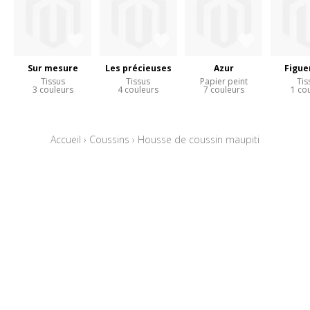
Sur mesure
Les précieuses
Azur
Figue
Tissus
Tissus
Papier peint
Tis
3 couleurs
4 couleurs
7 couleurs
1 co
Accueil
›
Coussins
›
Housse de coussin maupiti