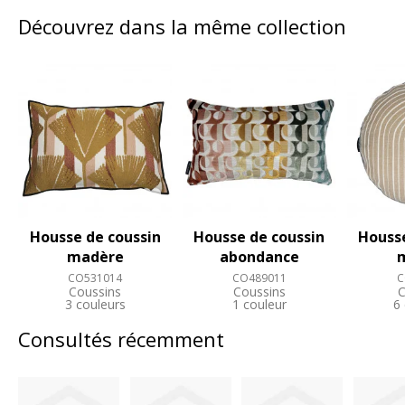
Découvrez dans la même collection
Housse de coussin
Housse de coussin
Housse
madère
abondance
CO531014
CO489011
C
Coussins
Coussins
C
3 couleurs
1 couleur
6
Consultés récemment