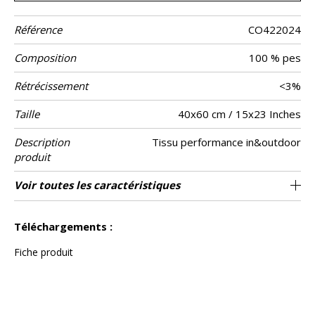
Référence
CO422024
Composition
100 % pes
Rétrécissement
<3%
Taille
40x60 cm / 15x23 Inches
Description
Tissu performance in&outdoor
produit
Finition
Fermeture
Entretien
Pays d'origine
Caractéristiques
Voir toutes les caractéristiques
Solidité à l’eau chlorée et à l’eau salée
Zippee invisible
Point bourdon
Tunisie
Outdoor
>4-5 Echelle : 5)
Voir moins de caractéristiques
Solidité des couleurs à la -lumière >7-8
Téléchargements :
(Echelle : 8)
Fiche produit