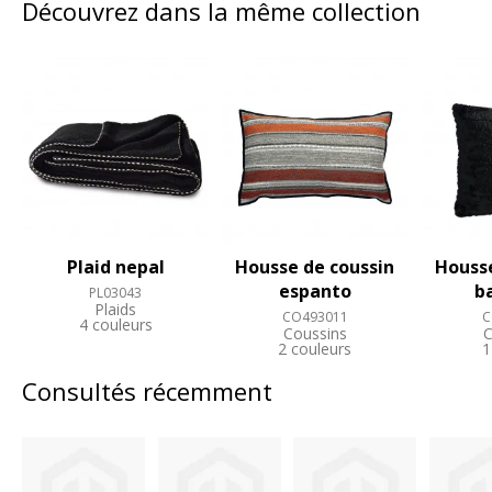
Découvrez dans la même collection
Plaid nepal
Housse de coussin
Housse
espanto
b
PL03043
Plaids
CO493011
C
4 couleurs
Coussins
C
2 couleurs
1
Consultés récemment