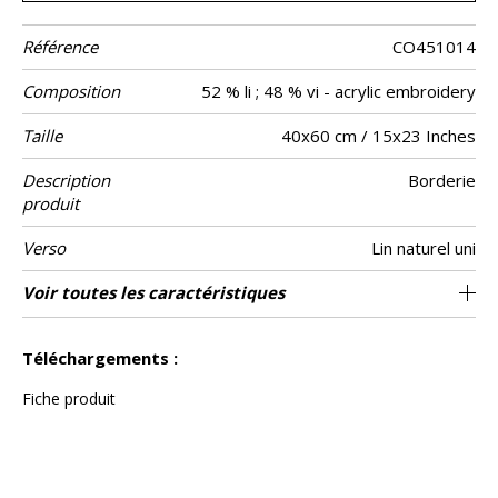
Référence
CO451014
Composition
52 % li ; 48 % vi - acrylic embroidery
Taille
40x60 cm / 15x23 Inches
Description
Borderie
produit
Verso
Lin naturel uni
Finition
Fermeture
Entretien
Pays d'origine
Voir toutes les caractéristiques
Zippee invisible
Passepoil
Tunisie
Voir moins de caractéristiques
Téléchargements :
Fiche produit