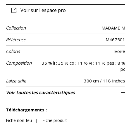
dans cet entrelacs aérien, pour ennoblir le voile et l’inscrire
davantage encore dans la contemporanéité. Il est édité
Voir sur l'espace pro
dans deux coloris exclusifs, Ivoire et Or, pour se prêter à
toutes les confections encadrant vos fenêtres avec
poésie.
Collection
MADAME M
Référence
M467501
Coloris
Ivoire
Composition
35 % li ; 35 % co ; 11 % vi ; 11 % pes ; 8 %
pc
Laize utile
300 cm / 118 Inches
Raccord
Sens
Poids g/m²
Performance
Entretien
Pays d'origine
Caractéristiques
Voir toutes les caractéristiques
Raccord libre
aw - 0.15
De large
Turquie
370
Usage
Accoustique
Outdoor
Voir moins de caractéristiques
Téléchargements :
Fiche non-feu
|
Fiche produit