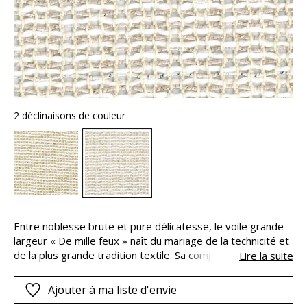
2 déclinaisons de couleur
Entre noblesse brute et pure délicatesse, le voile grande
largeur « De mille feux » naît du mariage de la technicité et
de la plus grande tradition textile. Sa composition
Lire la suite
majoritaire de lin et de grosses fibres de coton naturel le
dote d’un aspect artisanal et noble à nul autre pareil. Un fil
Ajouter à ma liste d'envie
fantaisie aux subtils éclats métallisés se plaît à passer