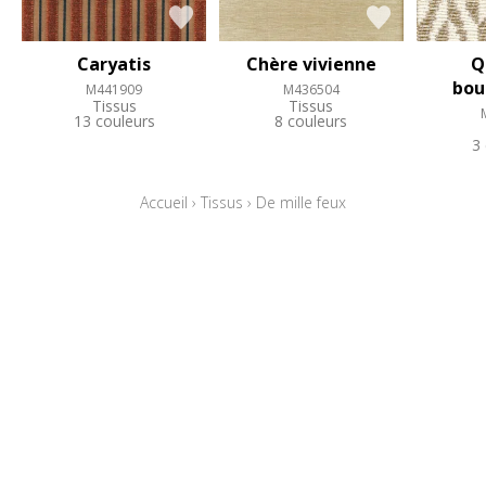
Caryatis
Chère vivienne
Q
bou
M441909
M436504
Tissus
Tissus
13 couleurs
8 couleurs
3
Accueil
›
Tissus
›
De mille feux