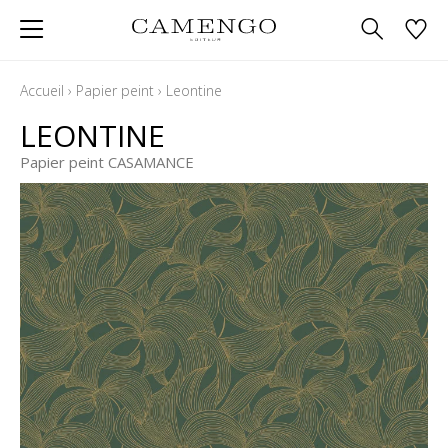
Accueil
›
Papier peint
›
Leontine
LEONTINE
Papier peint CASAMANCE