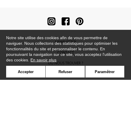
Notre site utilise des cookies afin de vous permettre de
NEWSLETTER
naviguer. Nous collectons des statistiques pour optimiser les
fonctionnalités du site et personnaliser le contenu. En
CONTACT
poursuivant la navigation sur ce site, vous acceptez l'utilisation
des cookies.
En savoir plus
OÙ NOUS TROUVER ?
Accepter
Refuser
Paramétrer
CONTRACT
GLOSSAIRE
SYMBOLE
PRESSE
COOKIES
REJOIGNEZ-NOUS !