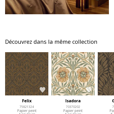
Découvrez dans la même collection
Felix
Isadora
75821324
70370202
7
Papier peint
Papier peint
Pa