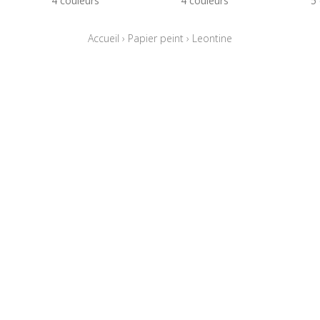
4 couleurs
4 couleurs
5
Accueil
›
Papier peint
›
Leontine