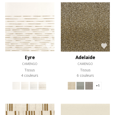
Eyre
Adelaide
CAMENGO
CAMENGO
Tissus
Tissus
4 couleurs
6 couleurs
+1