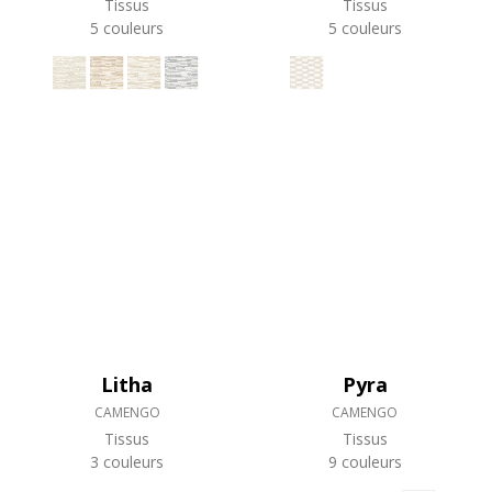
Tissus
Tissus
5 couleurs
5 couleurs
Litha
Pyra
CAMENGO
CAMENGO
Tissus
Tissus
3 couleurs
9 couleurs