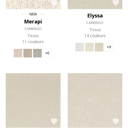
NEW
Elyssa
Merapi
CAMENGO
CAMENGO
Tissus
Tissus
14 couleurs
11 couleurs
+9
+6