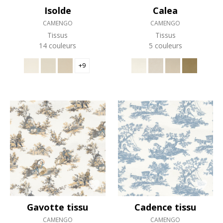
Isolde
Calea
CAMENGO
CAMENGO
Tissus
Tissus
14 couleurs
5 couleurs
+9
Gavotte tissu
Cadence tissu
CAMENGO
CAMENGO