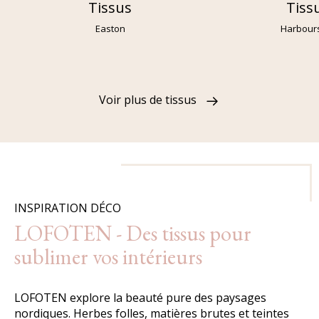
Tissus
Tiss
Easton
Harbour
Voir plus de tissus
INSPIRATION DÉCO
LOFOTEN - Des tissus pour
sublimer vos intérieurs
LOFOTEN explore la beauté pure des paysages
nordiques. Herbes folles, matières brutes et teintes