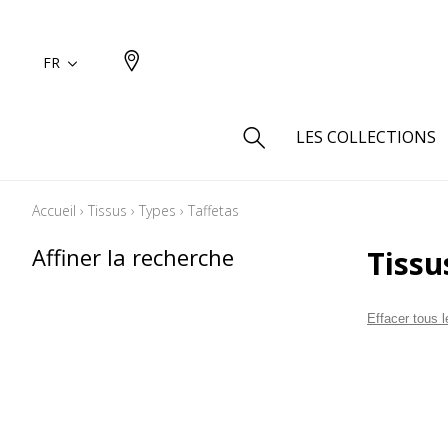
FR
LES COLLECTIONS
Accueil
›
Tissus
›
Types
›
Taffetas
Type
Affiner la recherche
Tissu
Aspect
Aspect 
Effacer tous le
Aspect 
Aspect
Coton
Inspira
Laine