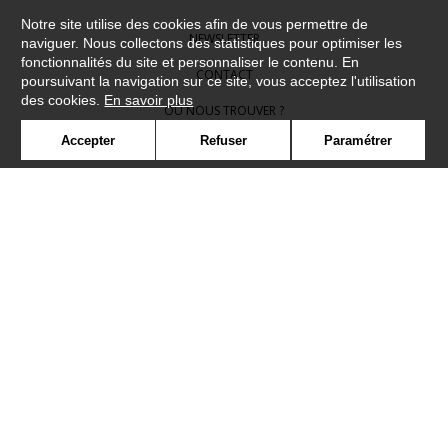
Notre site utilise des cookies afin de vous permettre de
NEWSLETTER
naviguer. Nous collectons des statistiques pour optimiser les
fonctionnalités du site et personnaliser le contenu. En
CONTACT
poursuivant la navigation sur ce site, vous acceptez l'utilisation
des cookies.
En savoir plus
OÙ NOUS TROUVER ?
Accepter
Refuser
Paramétrer
CONTRACT
GLOSSAIRE
SYMBOLE
PRESSE
COOKIES
REJOIGNEZ-NOUS !