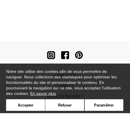
Notre site utilise des cookies afin de vous permettre de
NEWSLETTER
naviguer. Nous collectons des statistiques pour optimiser les
fonctionnalités du site et personnaliser le contenu. En
CONTACT
poursuivant la navigation sur ce site, vous acceptez l'utilisation
des cookies.
En savoir plus
OÙ NOUS TROUVER ?
Accepter
Refuser
Paramétrer
CONTRACT
GLOSSAIRE
SYMBOLE